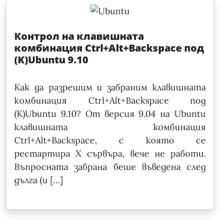
Контрол на клавишната
комбинация Ctrl+Alt+Backspace под
(K)Ubuntu 9.10
Как да разрешим и забраним клавишната
комбинация Ctrl+Alt+Backspace под
(K)Ubuntu 9.10? От версия 9.04 на Ubuntu
клавишната комбинация
Ctrl+Alt+Backspacе, с която се
рестартира Х сървъра, вече не работи.
Въпросната забрана беше въведена след
дълга (и […]