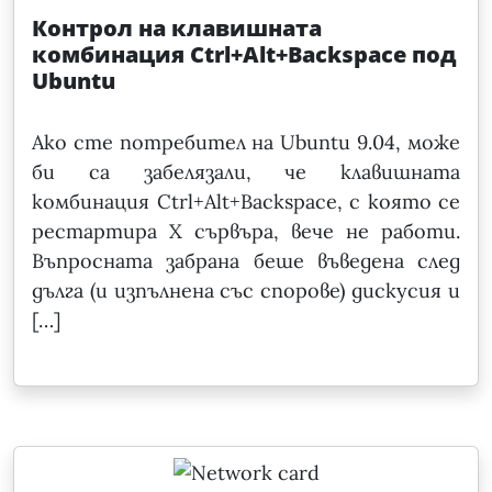
Контрол на клавишната
комбинация Ctrl+Alt+Backspace под
Ubuntu
Ако сте потребител на Ubuntu 9.04, може
би са забелязали, че клавишната
комбинация Ctrl+Alt+Backspacе, с която се
рестартира Х сървъра, вече не работи.
Въпросната забрана беше въведена след
дълга (и изпълнена със спорове) дискусия и
[…]