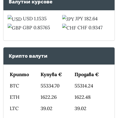
Валутни курсове
USD 1.1535
JPY 182.64
GBP 0.85765
CHF 0.9347
Крипто валути
Крипто
Купува €
Продава €
BTC
55334.70
55314.24
ETH
1622.26
1622.48
LTC
39.02
39.02