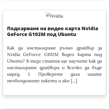
Подкарване на видео карта Nvidia
GeForce G102M под Ubuntu
Как да инсталираме ръчно драйвър за
Nvidia GeForce G102M видео карта под
Ubuntu? В тази статия ще научите как да
инсталирате драйвъра и всичко да бъде
наред. 1. Проверете дали имате
необходимите пакети и ако […]