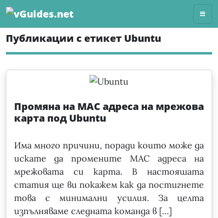
Skip
to
content
Публикации с етикет Ubuntu
Промяна на MAC адреса на мрежова
карта под Ubuntu
Има много причини, поради които може да
искате да промените MAC адреса на
мрежовата си карта. В настояшата
статия ще ви покажем как да постигнете
това с минимални усилия. За целта
изпълняваме следната команда в […]