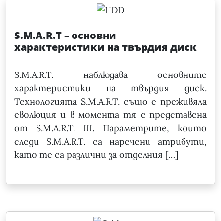
S.M.A.R.T – основни
характеристики на твърдия диск
S.M.A.R.T. наблюдава основните
характеристики на твърдия диск.
Технологията S.M.A.R.T. също е преживяла
еволюция и в момента тя е представена
от S.M.A.R.T. III. Параметрите, които
следи S.M.A.R.T. са наречени атрибути,
като те са различни за отделния […]