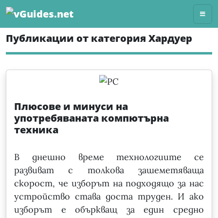
Skip
to
content
Публикации от категория Хардуер
Плюсове и минуси на
употребяваната компютърна
техника
В днешно време технологиите се
развиват с толкова зашеметяваща
скорост, че изборът на подходящо за нас
устройство става доста труден. И ако
изборът е объркващ за един средно