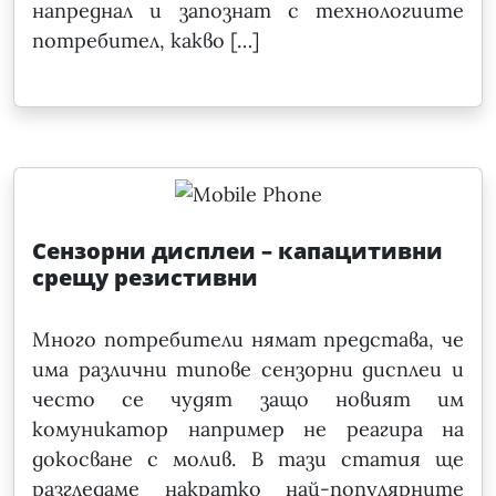
напреднал и запознат с технологиите
потребител, какво […]
Сензорни дисплеи – капацитивни
срещу резистивни
Много потребители нямат представа, че
има различни типове сензорни дисплеи и
често се чудят защо новият им
комуникатор например не реагира на
докосване с молив. В тази статия ще
разгледаме накратко най-популярните