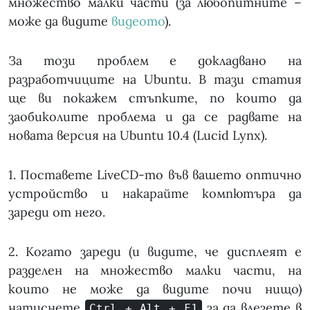
множество малки части (за любопитните –
може да видите
видеото
).
За този проблем е докладвано на
разработчиците на Ubuntu. В тази статия
ще ви покажем стъпките, по които да
заобиколите проблема и да се радвате на
новата версия на Ubuntu 10.4 (Lucid Lynx).
1. Поставете LiveCD-то във вашето оптично
устройство и накарайте компютъра да
зареди от него.
2. Когато зареди (и видите, че дисплеят е
разделен на множество малки части, на
които не може да видите почи нищо)
натиснете
за да влезете в
Ctrl + Alt + F1