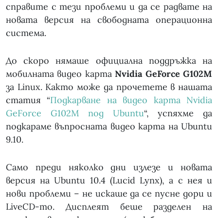
справите с тези проблеми и да се радвате на
новата версия на свободната операционна
система.
До скоро нямаше официална поддръжка на
мобилната видео карта
Nvidia GeForce G102M
за Linux. Както може да прочетете в нашата
статия “
Подкарване на видео карта Nvidia
GeForce G102M под Ubuntu
“, успяхме да
подкараме въпросната видео карта на Ubuntu
9.10.
Само преди няколко дни излезе и новата
версия на Ubuntu 10.4 (Lucid Lynx), а с нея и
нови проблеми – не искаше да се пусне дори и
LiveCD-то. Дисплеят беше разделен на