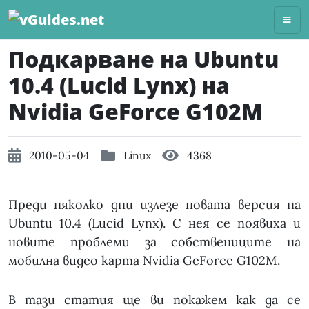
Skip
to
content
Подкарване на Ubuntu
10.4 (Lucid Lynx) на
Nvidia GeForce G102M
2010-05-04
Linux
4368
Преди няколко дни излезе новата версия на
Ubuntu 10.4 (Lucid Lynx). С нея се появиха и
новите проблеми за собствениците на
мобилна видео карта Nvidia GeForce G102M.
В тази статия ще ви покажем как да се