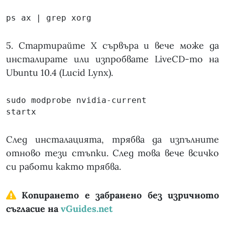
ps ax | grep xorg
5. Стартирайте X сървъра и вече може да
инсталирате или изпробвате LiveCD-то на
Ubuntu 10.4 (Lucid Lynx).
sudo modprobe nvidia-current

startx
След инсталацията, трябва да изпълните
отново тези стъпки. След това вече всичко
си работи както трябва.
Копирането е забранено без изричното
съгласие на
vGuides.net