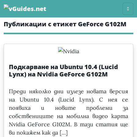
Skip
to
content
Публикации с етикет GeForce G102M
Подкарване на Ubuntu 10.4 (Lucid
Lynx) на Nvidia GeForce G102M
Преди няколко дни излезе новата версия
на Ubuntu 10.4 (Lucid Lynx). С нея се
появиха и новите проблеми за
собствениците на мобилна видео карта
Nvidia GeForce G102M. В тази статия ще
ви покажем как да […]