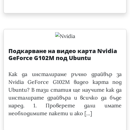
Подкарване на видео карта Nvidia
GeForce G102M под Ubuntu
Как да инсталираме ръчно драйвър за
Nvidia GeForce G102M видео карта под
Ubuntu? В тази статия ще научите как да
инсталирате драйвъра и всичко да бъде
наред. 1. Проверете дали имате
необходимите пакети и ако […]