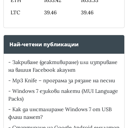
ETH
1653.42
1653.53
LTC
39.46
39.46
Най-четени публикации
-
Закриване (деактивиране) или изтриване
на вашия Facebook акаунт
-
Mp3 Knife – програма за рязане на песни
-
Windows 7 езикови пакети (MUI Language
Packs)
-
Как да инсталираме Windows 7 от USB
флаш памет?
-
Стартиране на Google Android емулатор