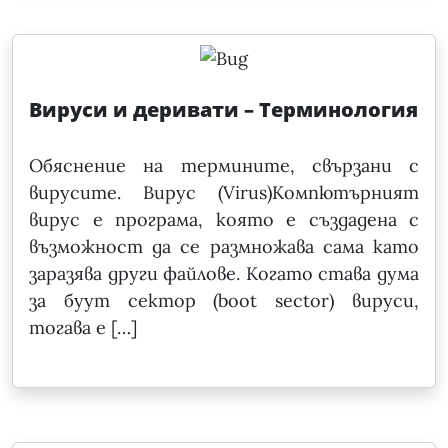
Вируси и деривати – Терминология
Обяснение на термините, свързани с
вирусите. Вирус (Virus)Компютърният
вирус е програма, която е създадена с
възможност да се размножава сама като
заразява други файлове. Когато става дума
за буут сектор (boot sector) вируси,
тогава е […]