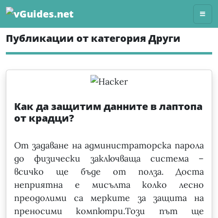
Skip
to
content
Публикации от категория Други
Как да защитим данните в лаптопа
от крадци?
От задаване на администраторска парола
до физически заключваща система –
всичко ще бъде от полза. Доста
нeприятна e мисълта колко лесно
преодолими са мерките за защита на
преносими компютри.Toзи път ще