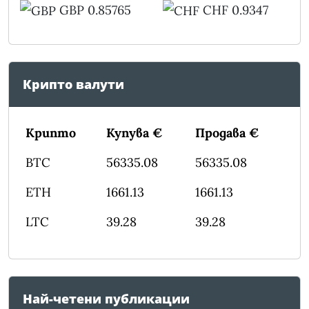
GBP 0.85765
CHF 0.9347
Крипто валути
Крипто
Купува €
Продава €
BTC
56335.08
56335.08
ETH
1661.13
1661.13
LTC
39.28
39.28
Най-четени публикации