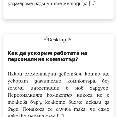
разгледаме различните методи за […]
Как да ускорим работата на
персоналния компютър?
Някои елементарни действия, които ще
ускорят значително компютъра, без
големи инвестиции в нов хардуер.
Персоналният компютър никога не е
толкова бърз, колкото бихме искали да
бъде. Понякога се случва така, че само
няколко месеца след […]