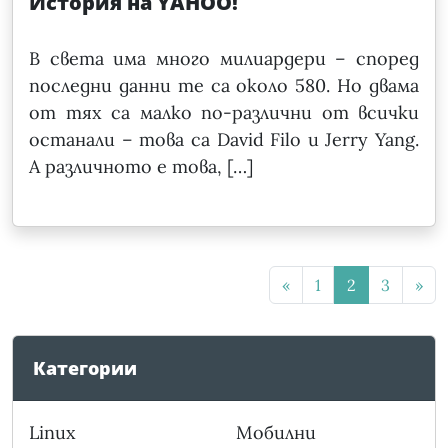
История на YAHOO!
В света има много милиардери – според
последни данни те са около 580. Но двама
от тях са малко по-различни от всички
останали – това са David Filo и Jerry Yang.
А различното е това, […]
«
1
2
3
»
Категории
Linux
Мобилни