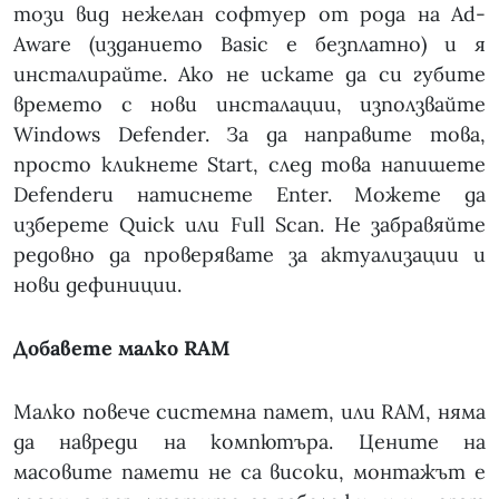
този вид нежелан софтуер от рода на Ad-
Aware (изданието Basic е безплатно) и я
инсталирайте. Ако не искате да си губите
времето с нови инсталации, използвайте
Windows Defender. За да направите това,
просто кликнете Start, след това напишете
Defenderи натиснете Enter. Можете да
изберете Quick или Full Scan. Не забравяйте
редовно да проверявате за актуализации и
нови дефиниции.
Добавете малко RAM
Малко повече системна памет, или RAM, няма
да навреди на компютъра. Цените на
масовите памети не са високи, монтажът е