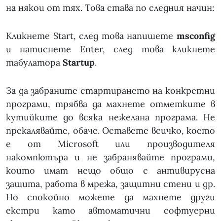
на някои от тях. Това става по следния начин:
Кликнете Start, след това напишете
msconfig
и натиснете Enter, след това кликнете
табулатора
Startup
.
За да забраните стартирането на конкретни
програми, трябва да махнете отметките в
кутийките до всяка нежелана програма. Не
прекалявайте, обаче. Оставете всичко, което
е от Microsoft или производителя
накомпютъра и не забранявайте програми,
които имат нещо общо с антивирусна
защита, работа в мрежа, защитни стени и др.
Но спокойно можете да махнете други
екстри като автоматични софтуерни