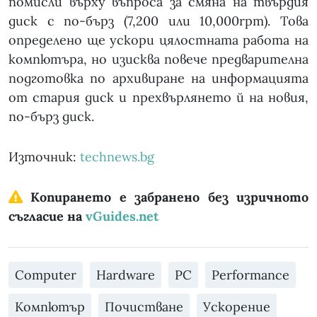
помисли върху въпроса за смяна на твърдия
диск с по-бърз (7,200 или 10,000rpm). Това
определено ще ускори цялостната работа на
компютъра, но изисква повече предварителна
подготовка по архивиране на информацията
от стария диск и прехвърлянето й на новия,
по-бърз диск.
Източник:
technews.bg
Копирането е забранено без изричното
съгласие на
vGuides.net
Computer
Hardware
PC
Performance
Компютър
Почистване
Ускорение