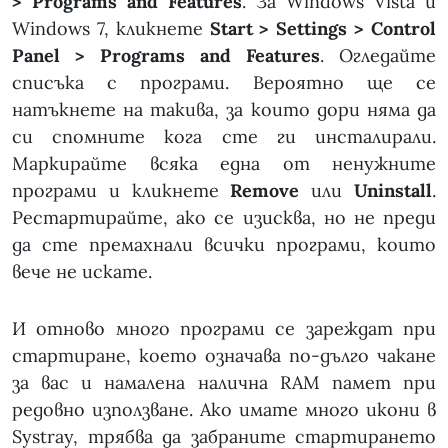
> Programs and Features
. За Windows Vista и
Windows 7, кликнете
Start > Settings > Control
Panel > Programs and Features
. Огледайте
списъка с програми. Вероятно ще се
натъкнете на такива, за които дори няма да
си спомните кога сте ги инсталирали.
Маркирайте всяка една от ненужните
програми и кликнете
Remove
или
Uninstall
.
Рестартирайте, ако се изисква, но не преди
да сте премахнали всички програми, които
вече не искате.
И отново много програми се зареждат при
стартиране, което означава по-дълго чакане
за вас и намалена налична RAM памет при
редовно използване. Ако имате много икони в
Systray, трябва да забраните стартирането