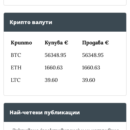
Крипто валути
Крипто
Купува €
Продава €
BTC
56348.95
56348.95
ETH
1660.63
1660.63
LTC
39.60
39.60
Най-четени публикации