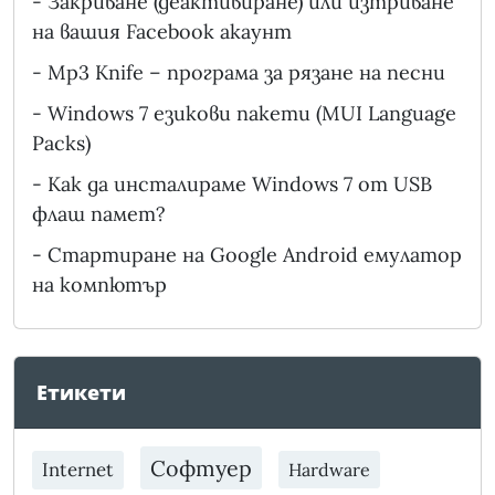
-
Закриване (деактивиране) или изтриване
на вашия Facebook акаунт
-
Mp3 Knife – програма за рязане на песни
-
Windows 7 езикови пакети (MUI Language
Packs)
-
Как да инсталираме Windows 7 от USB
флаш памет?
-
Стартиране на Google Android емулатор
на компютър
Етикети
Софтуер
Internet
Hardware