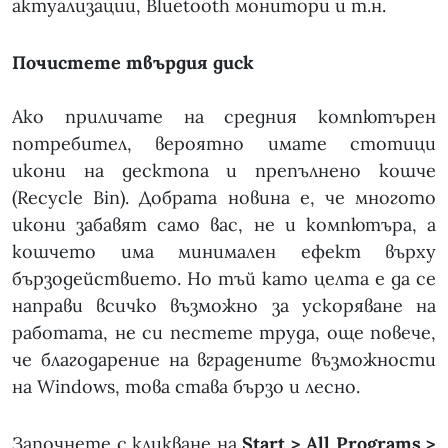
актуализации, Bluetooth монитори и т.н.
Почистете твърдия диск
Ако приличате на средния компютърен
потребител, вероятно имате стотици
икони на десктопа и препълнено кошче
(Recycle Bin). Добрата новина е, че многото
икони забавят само вас, не и компютъра, а
кошчето има минимален ефект върху
бързодействието. Но тъй като целта е да се
направи всичко възможно за ускоряване на
работата, не си пестете труда, още повече,
че благодарение на вградените възможности
на Windows, това става бързо и лесно.
Започнете с кликване на
Start > All Programs >