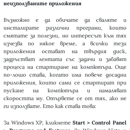
неизползваните приложения
Възможно е да обичате да сваляте и
инсталирате различни програми, които
смятате за полезни, но интересът към тях
изчезва по някое време, а всички тези
приложения остават на твърдия диск,
задръстват лентата със задачи и забавят
процеса на стартиране на компютъра. Още
по-лошо става, когато има повече досадни
приложения, които сами се стартират при
пускане на компютъра и намаляват
скоростта му. Отървете се от тях, ако не
ги използвате. Ето как става това:
За Windows XP, кликнете
Start > Control Panel