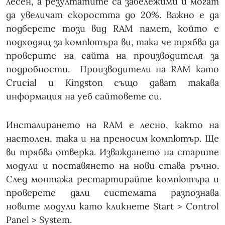
лесен, а резултатите са забележими и могат
да увеличат скоростта до 20%. Важно е да
подберете този вид RAM памет, който е
подходящ за компютъра ви, така че трябва да
проверите на сайта на производителя за
подробности. Производители на RAM като
Crucial и Kingston също дават такава
информация на уеб сайтовете си.
Инсталирането на RAM е лесно, както на
настолен, така и на преносим компютър. Ще
ви трябва отверка. Изваждането на старите
модули и поставянето на нови става ръчно.
След монтажа рестартирайте компютъра и
проверете дали системата разпознава
новите модули като кликнете Start > Control
Panel > System.