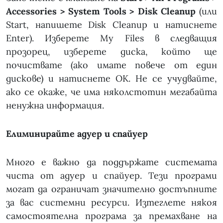
Accessories > System Tools > Disk Cleanup
(или
Start, напишете Disk Cleanup и натиснете
Enter). Изберете My Files в следващия
прозорец, изберете диска, който ще
почиствате (ако имате повече от един
дискове) и натиснете OK. Не се учудвайте,
ако се окаже, че има няколстотин мегабайта
ненужна информация.
Елиминирайте адуер и спайуер
Много е важно да поддържате системата
чиста от адуер и спайуер. Тези програми
могат да ограничат значително достъпните
за вас системни ресурси. Изтеглете някоя
самостоятелна програма за премахване на