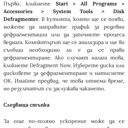
Първо, кликнете
Start > All Programs >
Accessories > System Tools > Disk
Defragmenter
. В кутията, която ще се появи,
можете да направите график за редовни
дефрагментации или да започнете процеса
веднага. Компютърът ще се анализира и ще ви
съобщи необходимо ли е да се прави
дефрагментиране. Ако случаят налага това,
кликнете Defragment Now. Изберете диска или
дисковете за дефрагментиране и натиснете
OK. Имайте предвид, че това отнема време,
но резултатът си заслужава чакането.
Следваща стъпка
За още по-голямо ускорение може да се