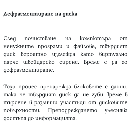
Дефрагментиране на диска
След почистване на компютъра от
ненужните програми и файлове, твърдият
диск вероятно изглежда като виртуално
парче швейцарско сирене. Време е да го
дефрагментирате.
Този процес пренарежда блоковете с данни,
така че твърдият диск да не губи време в
търсене в различни участъци от дисковите
повърхности. Преподреждането улеснява
достъпа до информацията.