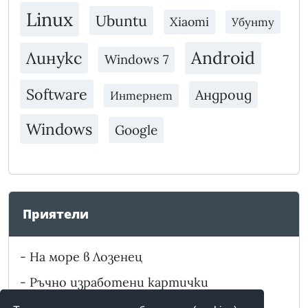
Linux
Ubuntu
Xiaomi
Убунту
Android
Линукс
Windows 7
Software
Андроид
Интернет
Windows
Google
Приятели
-
На море в Лозенец
-
Ръчно изработени картички
-
Забележителности в България