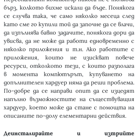
бърз, колкото бихме искали да бъде. Понякога
се случва така, че само няколко месеца след
като сме го купили той да започне да се влачи,
да изпълнява бавно задачите, понякога дори да
увисва, да не може да работи едновременно с
няколко приложения и т.н. Ако работите с
приложения, които не изискват повече
ресурси, отколкото тези, с които разполага
в момента компютърът, купуването на
допълнителен хардуер няма да реши проблема.
По-добре да се направи опит да се изцедят
напълно възможностите на съществуващия
хардуер, което може да стане с помощта на
описаните по-долу елементарни действия.
Деинсталирайте и изтрийте