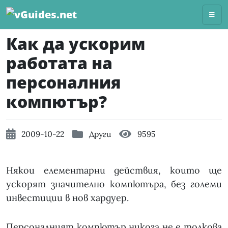
Skip
to
content
Как да ускорим
работата на
персоналния
компютър?
2009-10-22
Други
9595
Някои елементарни действия, които ще
ускорят значително компютъра, без големи
инвестиции в нов хардуер.
Персоналният компютър никога не е толкова