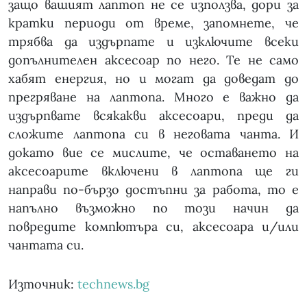
защо вашият лаптоп не се използва, дори за
кратки периоди от време, запомнете, че
трябва да издърпате и изключите всеки
допълнителен аксесоар по него. Те не само
хабят енергия, но и могат да доведат до
прегряване на лаптопа. Много е важно да
издърпвате всякакви аксесоари, преди да
сложите лаптопа си в неговата чанта. И
докато вие се мислите, че оставането на
аксесоарите включени в лаптопа ще ги
направи по-бързо достъпни за работа, то е
напълно възможно по този начин да
повредите компютъра си, аксесоара и/или
чантата си.
Източник:
technews.bg