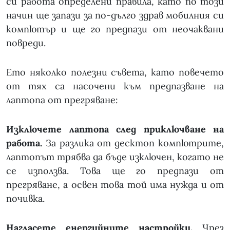
си работа определени правила, като по този
начин ще запази за по-дълго здрав мобилния си
компютър и ще го предпази от неочаквани
повреди.
Ето няколко полезни съвета, като повечето
от тях са насочени към предпазване на
лаптопа от прегряване:
Изключете лаптопа след приключване на
работа.
За разлика от десктоп компютрите,
лаптопът трябва да бъде изключен, когато не
се използва. Това ще го предпази от
прегряване, а освен това той има нужда и от
почивка.
Нагласете енергийните настройки.
Чрез