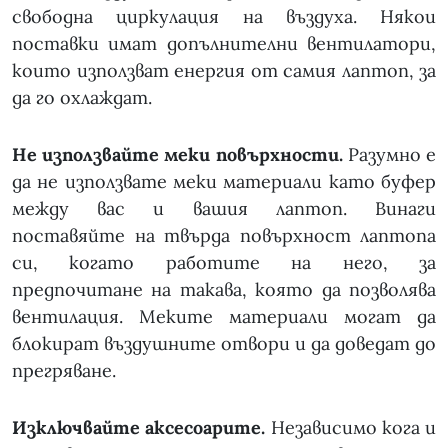
свободна циркулация на въздуха. Някои
поставки имат допълнителни вентилатори,
които използват енергия от самия лаптоп, за
да го охлаждат.
Не използвайте меки повърхности.
Разумно е
да не използвате меки материали като буфер
между вас и вашия лаптоп. Винаги
поставяйте на твърда повърхност лаптопа
си, когато работите на него, за
предпочитане на такава, която да позволява
вентилация. Меките материали могат да
блокират въздушните отвори и да доведат до
прегряване.
Изключвайте аксесоарите.
Независимо кога и