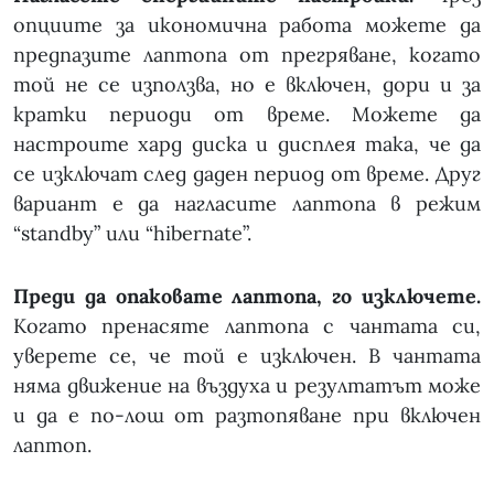
опциите за икономична работа можете да
предпазите лаптопа от прегряване, когато
той не се използва, но е включен, дори и за
кратки периоди от време. Можете да
настроите хард диска и дисплея така, че да
се изключат след даден период от време. Друг
вариант е да нагласите лаптопа в режим
“standby” или “hibernate”.
Преди да опаковате лаптопа, го изключете.
Когато пренасяте лаптопа с чантата си,
уверете се, че той е изключен. В чантата
няма движение на въздуха и резултатът може
и да е по-лош от разтопяване при включен
лаптоп.