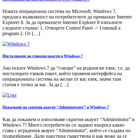
Новата операционна система на Microsoft, Windows 7,
предлага възможност на потребителите да премахнат Internet
Explorer 8. За да премахнете Internet Explorer 8 изпълнете
следните стъпки: 1. Отворете Control Panel -> Uninstall a
program 2. От […]
Инсталиране на езикови пакети в Windows 7
Ако искате Windows 7 да “говори” на родния ви език, т.е. да
инсталирате езиков пакет, който променя интерфейса на
операционната система на желан от вас език, значи тази
статия е точно за вас. За да […]
Показване на скрития акаунт “Administrator” в Windows 7
Как да покажем и използваме скрития акаунт “Administrator” в
Windows 7? Много потребители си задават въпроса какво
става с вградения акаунт “Administrator”, който се създава по
подразбиране. Дали наистина съществува и как може да се