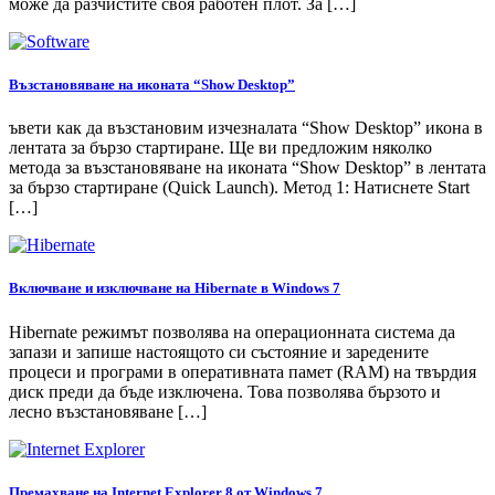
може да разчистите своя работен плот. За […]
Възстановяване на иконата “Show Desktop”
ъвети как да възстановим изчезналата “Show Desktop” икона в
лентата за бързо стартиране. Ще ви предложим няколко
метода за възстановяване на иконата “Show Desktop” в лентата
за бързо стартиране (Quick Launch). Метод 1: Натиснете Start
[…]
Включване и изключване на Hibernate в Windows 7
Hibernate режимът позволява на операционната система да
запази и запише настоящото си състояние и заредените
процеси и програми в оперативната памет (RAM) на твърдия
диск преди да бъде изключена. Това позволява бързото и
лесно възстановяване […]
Премахване на Internet Explorer 8 от Windows 7