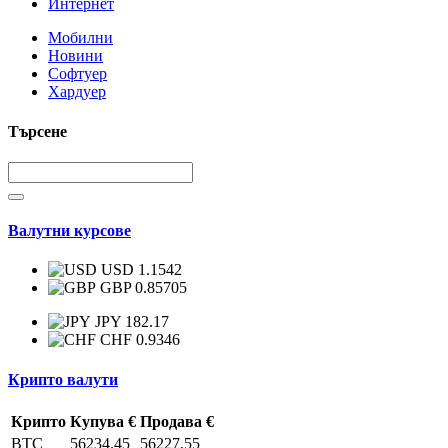
Интернет
Мобилни
Новини
Софтуер
Хардуер
Търсене
Валутни курсове
USD 1.1542
GBP 0.85705
JPY 182.17
CHF 0.9346
Крипто валути
Крипто
Купува €
Продава €
BTC
56234.45
56227.55