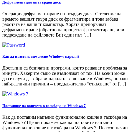
Дефрагментация на твърдия диск
Операция дефрагментиране на твърдия диск. С течение на
времето вашият твърд диск се фрагментира и това забавя
работата на вашият компютър. Хората препоръчват
дефрагментиране (обратно на процесът фрагментиране, или
подреждане на файловете Ви) един път […]
Как да възстановим лесно Windows пароли?
Достъпни са безплатни програми, които решават проблема за
минути. Хакерите също се възползват от тях. На всеки може
да се случи да забрави паролата за логване в Windows, поради
най-различни причини – продължително “откъсване” от […]
Поставяне на кошчето в таскбара на Windows 7
Как да поставим напълно функционално кошче в таскбара на
Windows 7? Ще ви покажем как да поставите напълно
функционално кошче в таскбара на Windows 7. По този начин