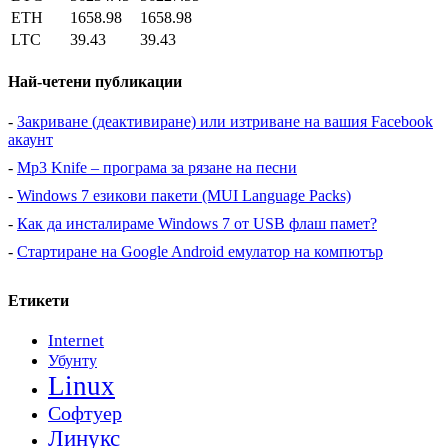
ETH
1658.98
1658.98
LTC
39.43
39.43
Най-четени публикации
-
Закриване (деактивиране) или изтриване на вашия Facebook
акаунт
-
Mp3 Knife – програма за рязане на песни
-
Windows 7 езикови пакети (MUI Language Packs)
-
Как да инсталираме Windows 7 от USB флаш памет?
-
Стартиране на Google Android емулатор на компютър
Етикети
Internet
Убунту
Linux
Софтуер
Линукс