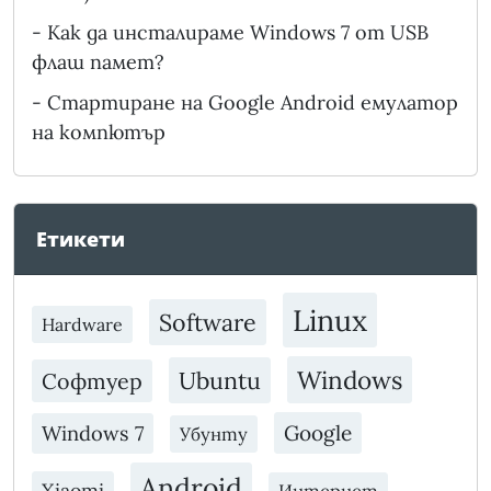
-
Как да инсталираме Windows 7 от USB
флаш памет?
-
Стартиране на Google Android емулатор
на компютър
Етикети
Linux
Software
Hardware
Windows
Ubuntu
Софтуер
Google
Windows 7
Убунту
Android
Xiaomi