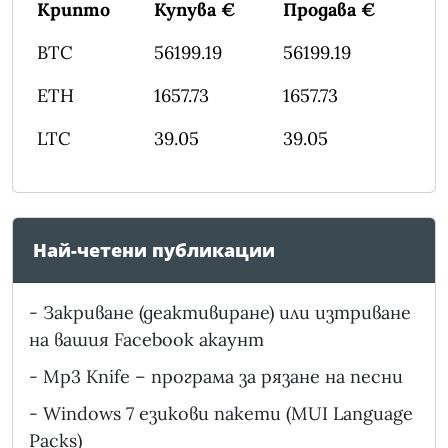
Крипто
Купува €
Продава €
BTC
56199.19
56199.19
ETH
1657.73
1657.73
LTC
39.05
39.05
Най-четени публикации
-
Закриване (деактивиране) или изтриване
на вашия Facebook акаунт
-
Mp3 Knife – програма за рязане на песни
-
Windows 7 езикови пакети (MUI Language
Packs)