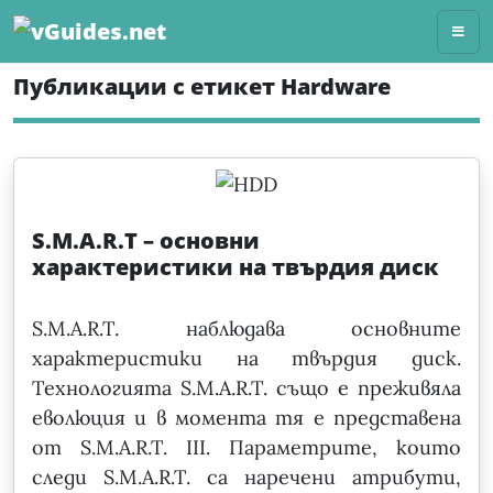
Skip
to
content
Публикации с етикет Hardware
S.M.A.R.T – основни
характеристики на твърдия диск
S.M.A.R.T. наблюдава основните
характеристики на твърдия диск.
Технологията S.M.A.R.T. също е преживяла
еволюция и в момента тя е представена
от S.M.A.R.T. III. Параметрите, които
следи S.M.A.R.T. са наречени атрибути,