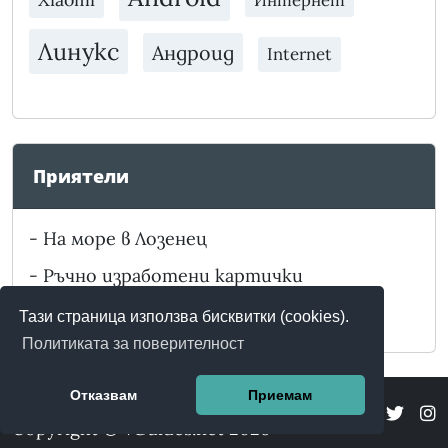
Интернет
Линукс
Андроид
Internet
Приятели
-
На море в Лозенец
-
Ръчно изработени картички
-
Забележителности в България
Тази страница използва бисквитки (cookies).
Политиката за поверителност
Отказвам
Приемам
Copyright © vGuides.net 2026