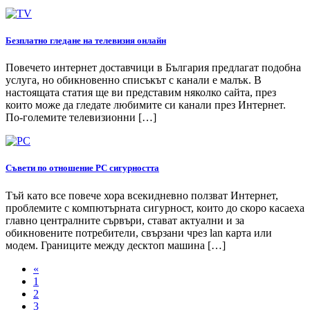
Безплатно гледане на телевизия онлайн
Повечето интернет доставчици в България предлагат подобна
услуга, но обикновенно списъкът с канали е малък. В
настоящата статия ще ви представим няколко сайта, през
които може да гледате любимите си канали през Интернет.
По-големите телевизионни […]
Съвети по отношение PC сигурността
Тъй като все повече хора всекидневно ползват Интернет,
проблемите с компютърната сигурност, които до скоро касаеха
главно централните сървъри, стават актуални и за
обикновените потребители, свързани чрез lan карта или
модем. Границите между десктоп машина […]
«
1
2
3