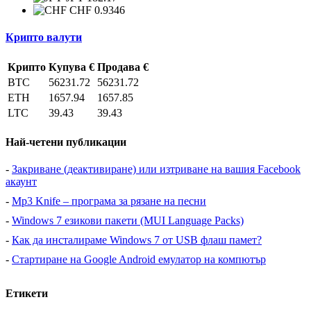
CHF 0.9346
Крипто валути
Крипто
Купува €
Продава €
BTC
56231.72
56231.72
ETH
1657.94
1657.85
LTC
39.43
39.43
Най-четени публикации
-
Закриване (деактивиране) или изтриване на вашия Facebook
акаунт
-
Mp3 Knife – програма за рязане на песни
-
Windows 7 езикови пакети (MUI Language Packs)
-
Как да инсталираме Windows 7 от USB флаш памет?
-
Стартиране на Google Android емулатор на компютър
Етикети