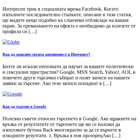
Интересен трик в социалната мрежа Facebook. Когато
изпълните последователно стъпките, описани в тази статия,
ще видите нещо подобно на слънчеви отблясъци на вашия
екран. За премахването на ефекта е необходимо да излезете от
профила си […]
Как да запазим своята анонимност в Интернет?
Бихте ли искали непознати да научат за вашите политически
и сексуални пристрастия? Google, MSN Search, Yahoo!, AOL и
повечето други търсачки събират и пазят записи на нашите
заявки за търсене. Ако тези записи попаднат в […]
Как да търсим в Google
Полезни съвети относно търсенето в Google. Ако щракнете на
връзка от резултатите от търсенето ще ви се наложи да
използвате бутона Back многократно за да се върнете в
изходните резултати. 1. Връзка в нов прозорецАко […]