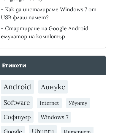
-
Как да инсталираме Windows 7 от
USB флаш памет?
-
Стартиране на Google Android
емулатор на компютър
Етикети
Android
Линукс
Software
Internet
Убунту
Софтуер
Windows 7
Ubuntu
Google
Интернет