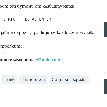
ност от бутони от клавиатурата:
FT, RIGHT, B, A, ENTER
айте скрол, за да видите какво се получава.
стрелките.
ото съгласие на
vGuides.net
Trick
Интернет
Социална мрежа