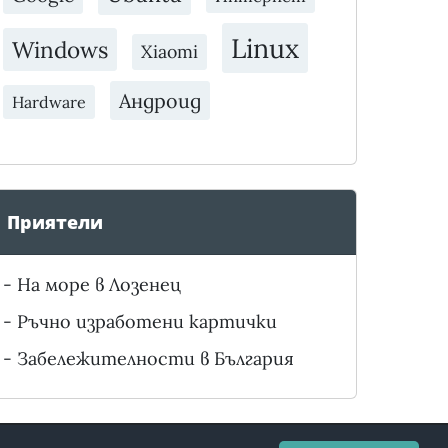
Linux
Windows
Xiaomi
Андроид
Hardware
Приятели
-
На море в Лозенец
-
Ръчно изработени картички
-
Забележителности в България