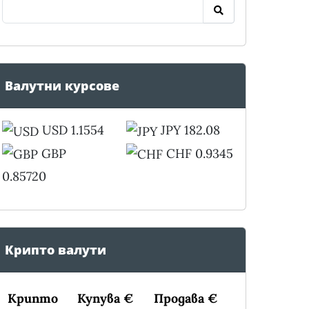
Валутни курсове
USD 1.1554
JPY 182.08
GBP
CHF 0.9345
0.85720
Крипто валути
Крипто
Купува €
Продава €