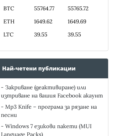
BTC
55764.77
55765.72
ETH
1649.62
1649.69
LTC
39.55
39.55
Най-четени публикации
-
Закриване (деактивиране) или
изтриване на вашия Facebook акаунт
-
Mp3 Knife – програма за рязане на
песни
-
Windows 7 езикови пакети (MUI
Language Packs)