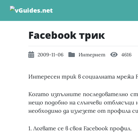
Skip
to
content
Facebook трик
2009-11-06
Интернет
4616
Интересен трик в социалната мрежа F
Когато изпълните последователно ст
нещо подобно на слънчеви отблясъци н
необходимо да излезете от профила си
1. Логвате се в своя Facebook профил.