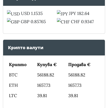
USD 1.1535
JPY 182.64
GBP 0.85765
CHF 0.9347
Крипто валути
Крипто
Купува €
Продава €
BTC
56188.82
56188.82
ETH
1657.73
1657.73
LTC
39.81
39.81