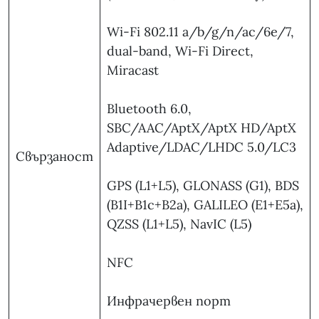
Wi-Fi 802.11 a/b/g/n/ac/6e/7,
dual-band, Wi-Fi Direct,
Miracast
Bluetooth 6.0,
SBC/AAC/AptX/AptX HD/AptX
Adaptive/LDAC/LHDC 5.0/LC3
Свързаност
GPS (L1+L5), GLONASS (G1), BDS
(B1I+B1c+B2a), GALILEO (E1+E5a),
QZSS (L1+L5), NavIC (L5)
NFC
Инфрачервен порт