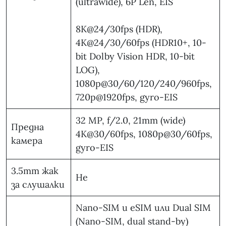
(ultrawide), 6P Len, EIS
8K@24/30fps (HDR),
4K@24/30/60fps (HDR10+, 10-
bit Dolby Vision HDR, 10-bit
LOG),
1080p@30/60/120/240/960fps,
720p@1920fps, gyro-EIS
32 MP, f/2.0, 21mm (wide)
Предна
4K@30/60fps, 1080p@30/60fps,
камера
gyro-EIS
3.5mm жак
Не
за слушалки
Nano-SIM и eSIM или Dual SIM
(Nano-SIM, dual stand-by)