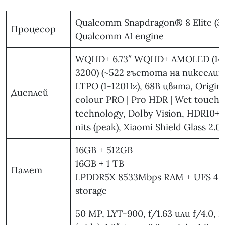
Qualcomm Snapdragon® 8 Elite (3 
Процесор
Qualcomm AI engine
WQHD+ 6.73″ WQHD+ AMOLED (14
3200) (~522 гъстота на пикселит
LTPO (1-120Hz), 68B цвята, Origina
Дисплей
colour PRO | Pro HDR | Wet touch
technology, Dolby Vision, HDR10+,
nits (peak), Xiaomi Shield Glass 2.0
16GB + 512GB
16GB + 1 TB
Памет
LPDDR5X 8533Mbps RAM + UFS 4.
storage
50 MP, LYT-900, f/1.63 или f/4.0,