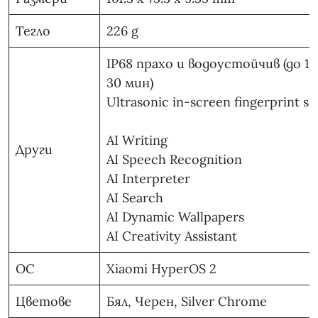
Тегло
226 g
IP68 прахо и водоустойчив (до 1.
30 мин)
Ultrasonic in-screen fingerprint s
AI Writing
Други
AI Speech Recognition
AI Interpreter
AI Search
AI Dynamic Wallpapers
AI Creativity Assistant
ОС
Xiaomi HyperOS 2
Цветове
Бял, Черен, Silver Chrome