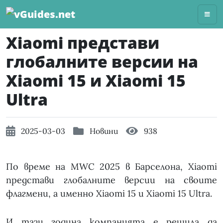
Skip
to
content
Xiaomi представи
глобалните версии на
Xiaomi 15 и Xiaomi 15
Ultra
2025-03-03
Новини
938
По време на MWC 2025 в Барселона, Xiaomi
представи глобалните версии на своите
флагмени, а именно Xiaomi 15 и Xiaomi 15 Ultra.
И тази година компанията е решила да