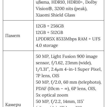
цвята, HDR10, HDR10+, Dolby
Vision®, 3200 nits (peak),
Xiaomi Shield Glass
12GB + 256GB
12GB + 512GB
Памет
LPDDR5X 8533Mbps RAM + UFS
4.0 storage
50 MP, Light Fusion 900 image
sensor, f/1.62, 23mm (wide),
1/1.31″, 2.4μm 4-in-1 Super Pixel,
7P lens, OIS
50 MP, f/2.0, 60 mm (telephoto),
PDAF (10cm – ∞), 6P lens, OIS,
5x optical zoom
50 MP, f/2.2, 14mm, 115˚
Камери