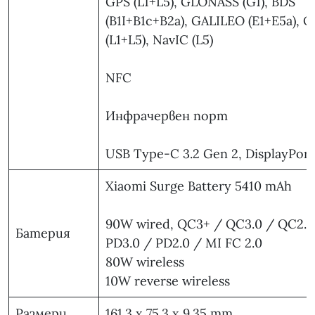
GPS (L1+L5), GLONASS (G1), BDS
(B1I+B1c+B2a), GALILEO (E1+E5a), 
(L1+L5), NavIC (L5)
NFC
Инфрачервен порт
USB Type-C 3.2 Gen 2, DisplayPor
Xiaomi Surge Battery 5410 mAh
90W wired, QC3+ / QC3.0 / QC2.0
Батерия
PD3.0 / PD2.0 / MI FC 2.0
80W wireless
10W reverse wireless
Размери
161.3 x 75.3 x 9.35 mm