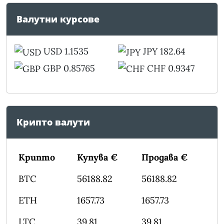
Валутни курсове
USD 1.1535
JPY 182.64
GBP 0.85765
CHF 0.9347
Крипто валути
Крипто
Купува €
Продава €
BTC
56188.82
56188.82
ETH
1657.73
1657.73
LTC
39.81
39.81