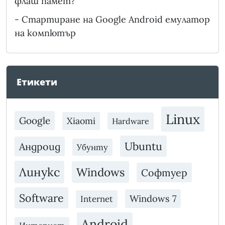
флаш памет?
-
Стартиране на Google Android емулатор
на компютър
Етикети
Linux
Google
Xiaomi
Hardware
Ubuntu
Андроид
Убунту
Линукс
Windows
Софтуер
Software
Windows 7
Internet
Android