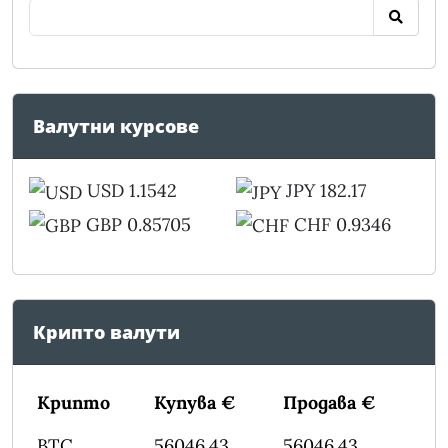
Валутни курсове
USD 1.1542
JPY 182.17
GBP 0.85705
CHF 0.9346
Крипто валути
Крипто
Купува €
Продава €
BTC
56046.43
56046.43