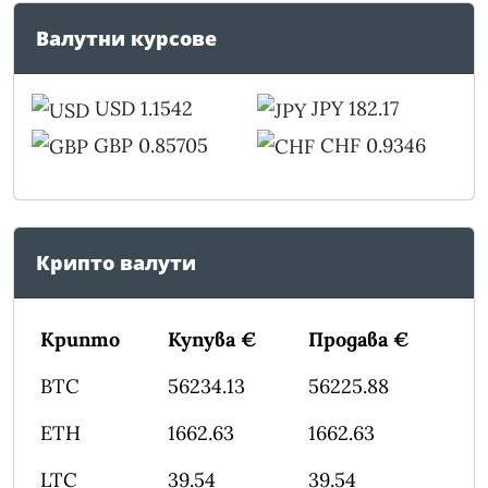
Валутни курсове
USD 1.1542
JPY 182.17
GBP 0.85705
CHF 0.9346
Крипто валути
Крипто
Купува €
Продава €
BTC
56234.13
56225.88
ETH
1662.63
1662.63
LTC
39.54
39.54