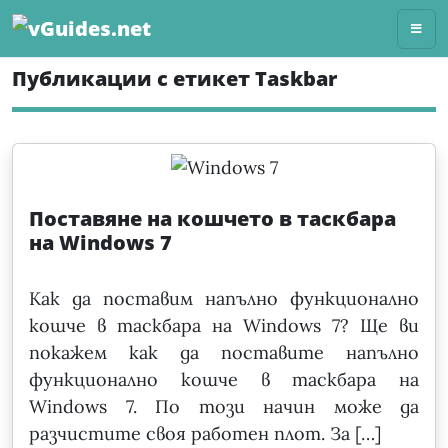
Skip
to
content
Публикации с етикет Taskbar
Поставяне на кошчето в таскбара
на Windows 7
Как да поставим напълно функционално
кошче в таскбара на Windows 7? Ще ви
покажем как да поставите напълно
функционално кошче в таскбара на
Windows 7. По този начин може да
разчистите своя работен плот. За […]