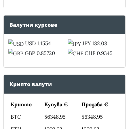
Валутни курсове
USD 1.1554
JPY 182.08
GBP 0.85720
CHF 0.9345
Крипто валути
Крипто
Купува €
Продава €
BTC
56348.95
56348.95