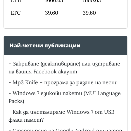
ETH
1660.63
1660.63
LTC
39.60
39.60
Най-четени публикации
-
Закриване (деактивиране) или изтриване
на вашия Facebook акаунт
-
Mp3 Knife – програма за рязане на песни
-
Windows 7 езикови пакети (MUI Language
Packs)
-
Как да инсталираме Windows 7 от USB
флаш памет?
-
Стартиране на Google Android емулатор