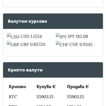
Валутни курсове
USD 1.1554
JPY 182.08
GBP 0.85720
CHF 0.9345
Крипто валути
Крипто
Купува €
Продава €
BTC
55903.15
55903.15