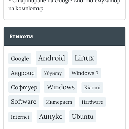
-
Стартиране на Google Android емулатор
на компютър
Етикети
Linux
Android
Google
Андроид
Windows 7
Убунту
Windows
Софтуер
Xiaomi
Software
Интернет
Hardware
Линукс
Ubuntu
Internet