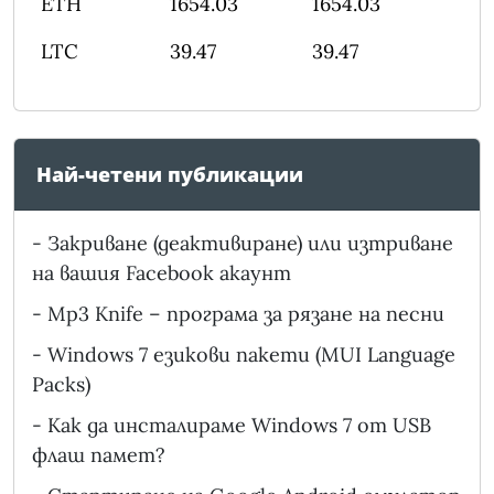
ETH
1654.03
1654.03
LTC
39.47
39.47
Най-четени публикации
-
Закриване (деактивиране) или изтриване
на вашия Facebook акаунт
-
Mp3 Knife – програма за рязане на песни
-
Windows 7 езикови пакети (MUI Language
Packs)
-
Как да инсталираме Windows 7 от USB
флаш памет?