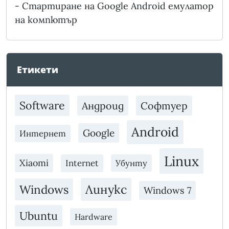
-
Стартиране на Google Android емулатор
на компютър
Етикети
Software
Андроид
Софтуер
Android
Google
Интернет
Linux
Xiaomi
Internet
Убунту
Линукс
Windows
Windows 7
Ubuntu
Hardware