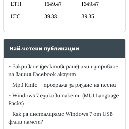
ETH
1649.47
1649.47
LTC
39.38
39.35
Най-четени публикации
-
Закриване (деактивиране) или изтриване
на вашия Facebook акаунт
-
Mp3 Knife – програма за рязане на песни
-
Windows 7 езикови пакети (MUI Language
Packs)
-
Как да инсталираме Windows 7 от USB
флаш памет?