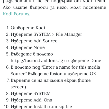
разработчик и не се поддържа от Kodi Team.
Ако имате въпроси за него, моля посетете
Kodi Forums
.
Отворете Kodi
Изберете SYSTEM > File Manager
Изберете Add Source
Изберете None
Въведете в полето
http://fusion.tvaddons.ag и изберете Done
В полето под “Enter a name for this media
Source” въведете fusion и изберете OK
Върнете се на началния екран (home
screen)
Изберете SYSTEM
Изберете Add-Ons
Изберете Install from zip file