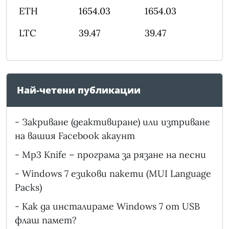
ETH
1654.03
1654.03
LTC
39.47
39.47
Най-четени публикации
-
Закриване (деактивиране) или изтриване
на вашия Facebook акаунт
-
Mp3 Knife – програма за рязане на песни
-
Windows 7 езикови пакети (MUI Language
Packs)
-
Как да инсталираме Windows 7 от USB
флаш памет?