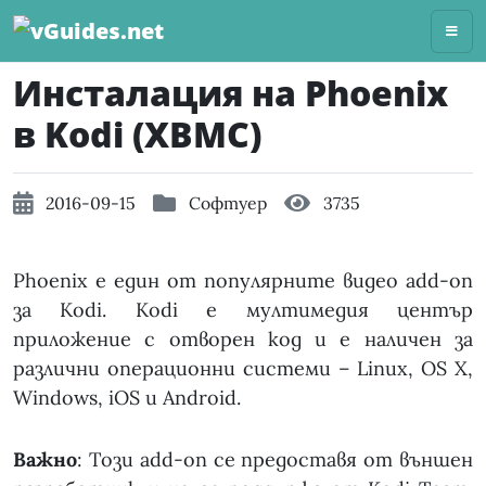
Skip
to
content
Инсталация на Phoenix
в Kodi (XBMC)
2016-09-15
Софтуер
3735
Phoenix е един от популярните видео add-on
за Kodi. Kodi е мултимедия център
приложение с отворен код и е наличен за
различни операционни системи – Linux, OS X,
Windows, iOS и Android.
Важно
: Този add-on се предоставя от външен