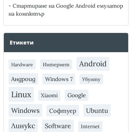
-
Стартиране на Google Android емулатор
на компютър
Етикети
Android
Интернет
Hardware
Андроид
Windows 7
Убунту
Linux
Google
Xiaomi
Windows
Ubuntu
Софтуер
Линукс
Software
Internet