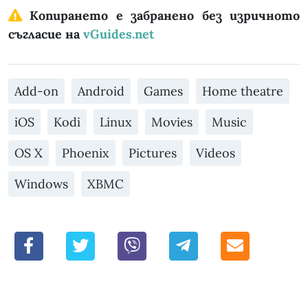
Копирането е забранено без изричното
съгласие на
vGuides.net
Add-on
Android
Games
Home theatre
iOS
Kodi
Linux
Movies
Music
OS X
Phoenix
Pictures
Videos
Windows
XBMC