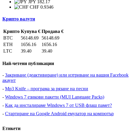
JPY 182.17
CHF 0.9346
Крипто валути
Крипто
Купува €
Продава €
BTC
56148.69
56148.69
ETH
1656.16
1656.16
LTC
39.40
39.40
Най-четени публикации
-
Закриване (деактивиране) или изтриване на вашия Facebook
акаунт
-
Mp3 Knife – програма за рязане на песни
-
Windows 7 езикови пакети (MUI Language Packs)
-
Как да инсталираме Windows 7 от USB флаш памет?
-
Стартиране на Google Android емулатор на компютър
Етикети