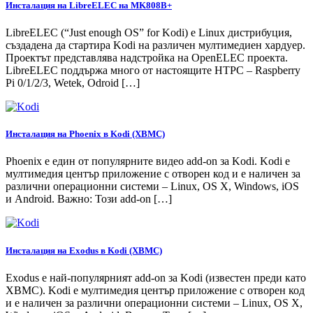
Инсталация на LibreELEC на MK808B+
LibreELEC (“Just enough OS” for Kodi) е Linux дистрибуция,
създадена да стартира Kodi на различен мултимедиен хардуер.
Проектът представлява надстройка на OpenELEC проекта.
LibreELEC поддържа много от настоящите HTPC – Raspberry
Pi 0/1/2/3, Wetek, Odroid […]
Инсталация на Phoenix в Kodi (XBMC)
Phoenix е един от популярните видео add-on за Kodi. Kodi е
мултимедия център приложение с отворен код и е наличен за
различни операционни системи – Linux, OS X, Windows, iOS
и Android. Важно: Този add-on […]
Инсталация на Exodus в Kodi (XBMC)
Exodus е най-популярният add-on за Kodi (известен преди като
XBMC). Kodi е мултимедия център приложение с отворен код
и е наличен за различни операционни системи – Linux, OS X,