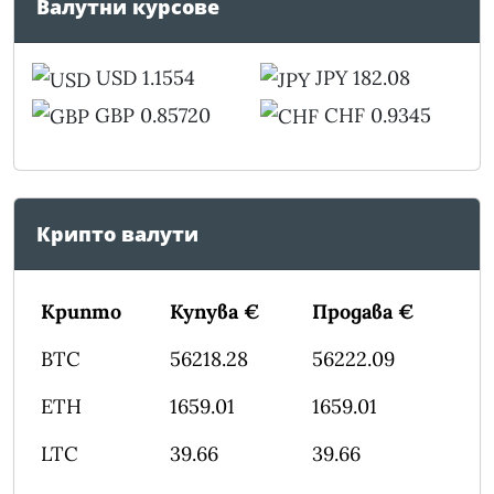
Валутни курсове
USD 1.1554
JPY 182.08
GBP 0.85720
CHF 0.9345
Крипто валути
Крипто
Купува €
Продава €
BTC
56218.28
56222.09
ETH
1659.01
1659.01
LTC
39.66
39.66