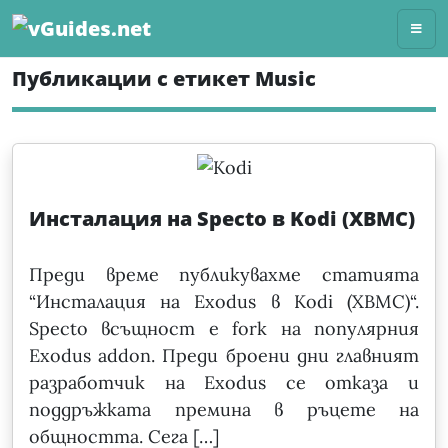
Skip
to
content
Публикации с етикет Music
Инсталация на Specto в Kodi (XBMC)
Преди време публикувахме статията
“Инсталация на Exodus в Kodi (XBMC)“.
Specto всъщност е fork на популярния
Exodus addon. Преди броени дни главният
разработчик на Exodus се отказа и
поддръжката премина в ръцете на
общността. Сега […]