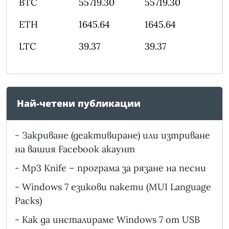
BTC
55719.30
55719.30
ETH
1645.64
1645.64
LTC
39.37
39.37
Най-четени публикации
-
Закриване (деактивиране) или изтриване
на вашия Facebook акаунт
-
Mp3 Knife – програма за рязане на песни
-
Windows 7 езикови пакети (MUI Language
Packs)
-
Как да инсталираме Windows 7 от USB