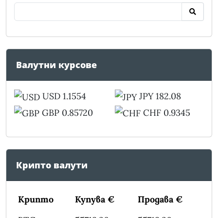
Валутни курсове
USD 1.1554
JPY 182.08
GBP 0.85720
CHF 0.9345
Крипто валути
Крипто
Купува €
Продава €