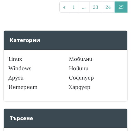
«
1
…
23
24
25
Категории
Linux
Мобилни
Windows
Новини
Други
Софтуер
Интернет
Хардуер
Търсене