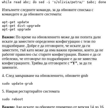
while read abc; do sed -i 's/olivia/petra/' $abc; done
Изпълнете следните команди, за да обновите списъка с
командите и да обновите системата:
apt-get update

apt-get dist-upgrade

apt-get upgrade
Важно:
По време на обновлението може да ви попита дали
искате да заместите определени конфигурации с тези по
подразбиране. Добре е да отговорите, че искате да ги
заместите, тъй като може да има важни промени, които да не
работят правилно със старите конфигурации. Важно е да се
отбележи, че отговорът по подразбиране е да не замества
конфигурациите. Трябва да отговорите с
“Y”
, за да ги
замените.
4. След завършване на обновлението, обновете grub
sudo update-grub
5. Накрая рестартирайте системата
sudo reboot
Важно:
Ако искате да обновите примерно от версия 14 до 16,