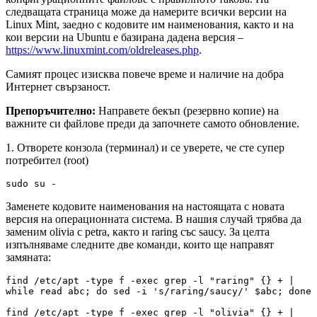
следващата страница може да намерите всички версии на
Linux Mint, заедно с кодовите им наименования, както и на
кои версии на Ubuntu е базирана дадена версия –
https://www.linuxmint.com/oldreleases.php
.
Самият процес изисква повече време и наличие на добра
Интернет свързаност.
Препоръчително:
Направете бекъп (резервно копие) на
важните си файлове преди да започнете самото обновление.
1. Отворете конзола (терминал) и се уверете, че сте супер
потребител (root)
sudo su -
Заменете кодовите наименования на настоящата с новата
версия на операционната система. В нашия случай трябва да
заменим olivia с petra, както и raring със saucy. За целта
изпълняваме следните две команди, които ще направят
замяната:
find /etc/apt -type f -exec grep -l "raring" {} + | 
while read abc; do sed -i 's/raring/saucy/' $abc; done

find /etc/apt -type f -exec grep -l "olivia" {} + | 