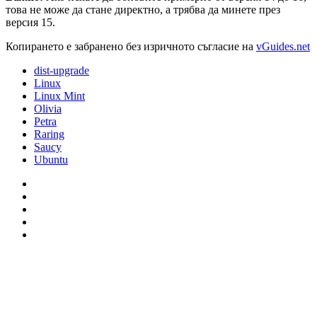
това не може да стане директно, а трябва да минете през
версия 15.
Копирането е забранено без изричното съгласие на
vGuides.net
dist-upgrade
Linux
Linux Mint
Olivia
Petra
Raring
Saucy
Ubuntu