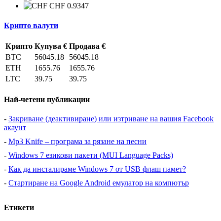
CHF 0.9347
Крипто валути
Крипто
Купува €
Продава €
BTC
56045.18
56045.18
ETH
1655.76
1655.76
LTC
39.75
39.75
Най-четени публикации
-
Закриване (деактивиране) или изтриване на вашия Facebook
акаунт
-
Mp3 Knife – програма за рязане на песни
-
Windows 7 езикови пакети (MUI Language Packs)
-
Как да инсталираме Windows 7 от USB флаш памет?
-
Стартиране на Google Android емулатор на компютър
Етикети