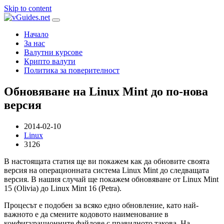
Skip to content
Начало
За нас
Валутни курсове
Крипто валути
Политика за поверителност
Обновяване на Linux Mint до по-нова
версия
2014-02-10
Linux
3126
В настоящата статия ще ви покажем как да обновите своята
версия на операционната система Linux Mint до следващата
версия. В нашия случай ще покажем обновяване от Linux Mint
15 (Olivia) до Linux Mint 16 (Petra).
Процесът е подобен за всяко едно обновление, като най-
важното е да смените кодовото наименование в
конфигурационните файлове с правилното такова. На