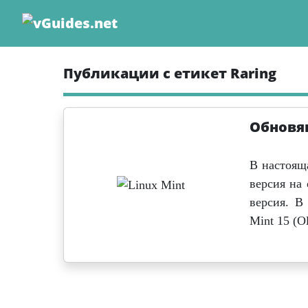
Skip
to
content
Публикации с етикет Raring
Обновяв
В настоящ
версия на
версия. В
Mint 15 (Ol