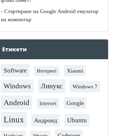
флаш памет?
-
Стартиране на Google Android емулатор
на компютър
Етикети
Software
Xiaomi
Интернет
Линукс
Windows
Windows 7
Android
Google
Internet
Linux
Ubuntu
Андроид
Софтуер
Убунту
Hardware