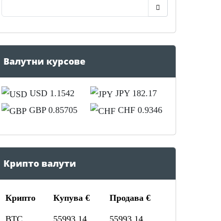
Валутни курсове
USD 1.1542
JPY 182.17
GBP 0.85705
CHF 0.9346
Крипто валути
Крипто
Купува €
Продава €
BTC
55993.14
55993.14