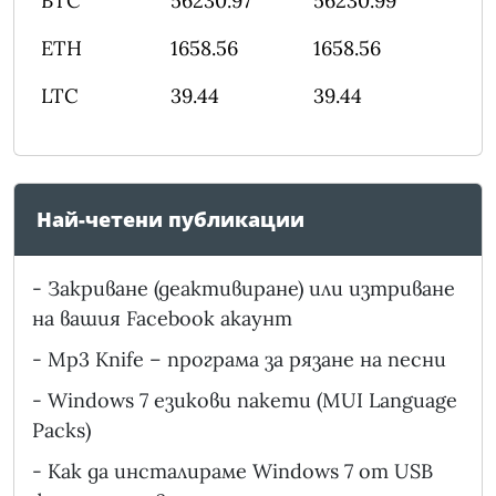
BTC
56230.97
56230.99
ETH
1658.56
1658.56
LTC
39.44
39.44
Най-четени публикации
-
Закриване (деактивиране) или изтриване
на вашия Facebook акаунт
-
Mp3 Knife – програма за рязане на песни
-
Windows 7 езикови пакети (MUI Language
Packs)
-
Как да инсталираме Windows 7 от USB