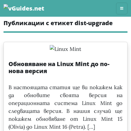
Skip
to
content
Публикации с етикет dist-upgrade
Обновяване на Linux Mint до по-
нова версия
В настоящата статия ще ви покажем как
да обновите своята версия на
операционната система Linux Mint до
следващата версия. В нашия случай ще
покажем обновяване от Linux Mint 15
(Olivia) до Linux Mint 16 (Petra). […]