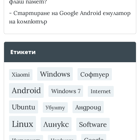
флаш памет?
-
Стартиране на Google Android емулатор
на компютър
Етикети
Windows
Софтуер
Xiaomi
Android
Windows 7
Internet
Ubuntu
Андроид
Убунту
Linux
Линукс
Software