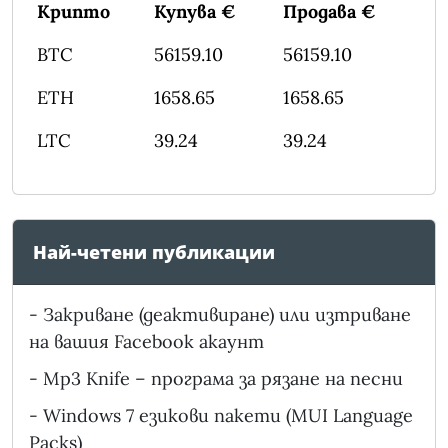
Крипто
Купува €
Продава €
BTC
56159.10
56159.10
ETH
1658.65
1658.65
LTC
39.24
39.24
Най-четени публикации
-
Закриване (деактивиране) или изтриване
на вашия Facebook акаунт
-
Mp3 Knife – програма за рязане на песни
-
Windows 7 езикови пакети (MUI Language
Packs)