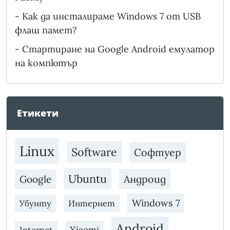
-
Как да инсталираме Windows 7 от USB
флаш памет?
-
Стартиране на Google Android емулатор
на компютър
Етикети
Linux
Software
Софтуер
Ubuntu
Андроид
Google
Windows 7
Убунту
Интернет
Android
Xiaomi