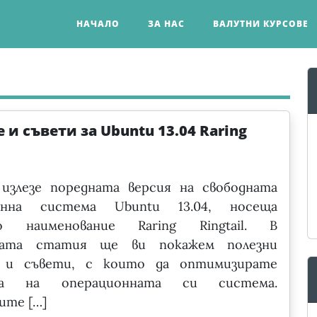
НАЧАЛО
ЗА НАС
ВАЛУТНИ КУРСОВЕ
 и съвети за Ubuntu 13.04 Raring
 излезе поредната версия на свободната
онна система Ubuntu 13.04, носеща
о наименование Raring Ringtail. В
щата статия ще ви покажем полезни
 и съвети, с които да оптимизирате
та на операционната си система.
ите […]