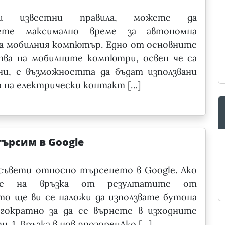
йки известни правила, можете да
ете максимално време за автономна
а мобилния компютър. Едно от основните
тва на мобилните компютри, освен че са
ни, е възможността да бъдат използвани
а на електрически контакт […]
търсим в Google
съвети относно търсенето в Google. Ако
те на връзка от резултатите от
о ще ви се наложи да използвате бутона
огократно за да се върнете в изходните
. 1. Връзка в нов прозорецАко […]