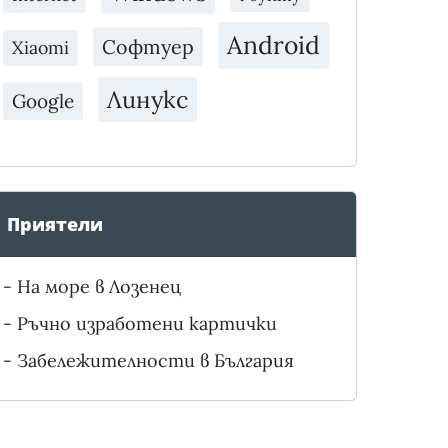
Android
Софтуер
Xiaomi
Линукс
Google
Приятели
-
На море в Лозенец
-
Ръчно изработени картички
-
Забележителности в България