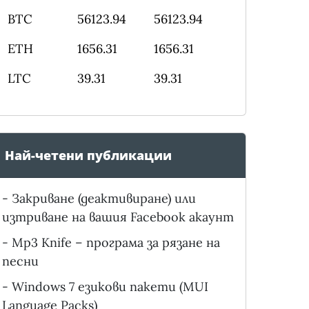
BTC
56123.94
56123.94
ETH
1656.31
1656.31
LTC
39.31
39.31
Най-четени публикации
-
Закриване (деактивиране) или
изтриване на вашия Facebook акаунт
-
Mp3 Knife – програма за рязане на
песни
-
Windows 7 езикови пакети (MUI
Language Packs)