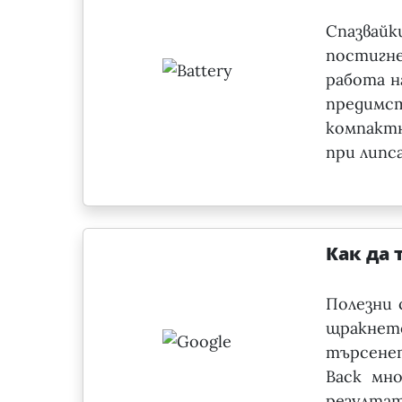
Спазва
постигн
работа н
предимс
компакт
при липс
Как да 
Полезни 
щракне
търсенет
Back мн
резултати