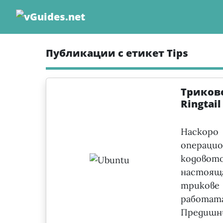
Skip
to
content
Публикации с етикет Tips
Трикове
Ringtail
Наскоро
операци
кодовот
настоя
трикове
работа
Предишн