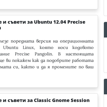
 и съвети за Ubuntu 12.04 Precise
n
лезе поредната версия на операционната
 Ubuntu Linux, която носи кодовото
вание Precise Pangolin. В настоящата
е ви покажем как да подобрите работата
мата си, както и да я промените по ваш
 и съвети за Classic Gnome Session