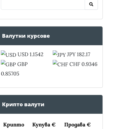
Валутни курсове
USD 1.1542
JPY 182.17
GBP
CHF 0.9346
0.85705
Крипто валути
Крипто
Купува €
Продава €