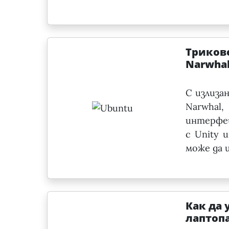
Трикове
Narwha
С излизан
Narwhal
интерфей
с Unity
може да 
Как да 
лаптоп