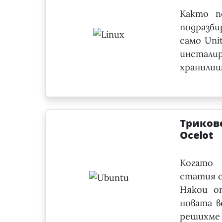
Както п
подразби
само Uni
инстал
хранилища
Трикове
Ocelot
Когато 
статия с
Някои о
новата в
решихме 