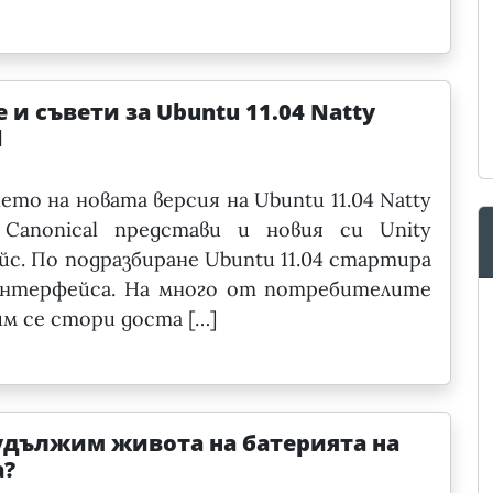
 и съвети за Ubuntu 11.04 Natty
l
ето на новата версия на Ubuntu 11.04 Natty
, Canonical представи и новия си Unity
с. По подразбиране Ubuntu 11.04 стартира
 интерфейса. На много от потребителите
им се стори доста […]
удължим живота на батерията на
а?