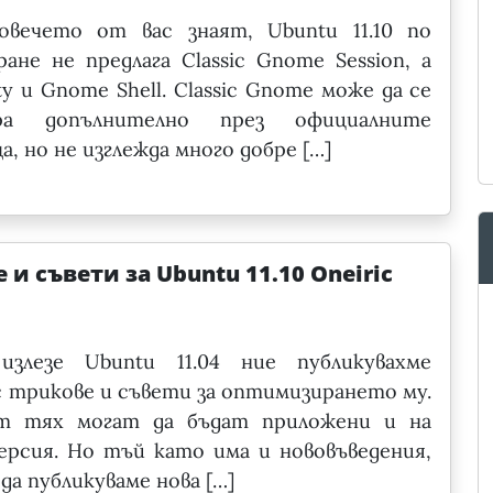
овечето от вас знаят, Ubuntu 11.10 по
ране не предлага Classic Gnome Session, а
ty и Gnome Shell. Classic Gnome може да се
ира допълнително през официалните
, но не изглежда много добре […]
 и съвети за Ubuntu 11.10 Oneiric
излезе Ubuntu 11.04 ние публикувахме
 трикове и съвети за оптимизирането му.
т тях могат да бъдат приложени и на
ерсия. Но тъй като има и нововъведения,
да публикуваме нова […]