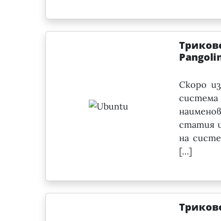
Трикове
Pangoli
Скоро из
система
наимено
статия щ
на систе
[…]
Трикове