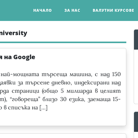
НАЧАЛО
ЗА НАС
ВАЛУТНИ КУРСОВЕ
iversity
 на Google
 най-мощната търсеща машина, с над 150
заявки за търсене дневно, индексирани над
арда страници (общо 5 милиарда в целият
), “говореща” близо 30 езика, заемаща 15-
 в списъка на […]