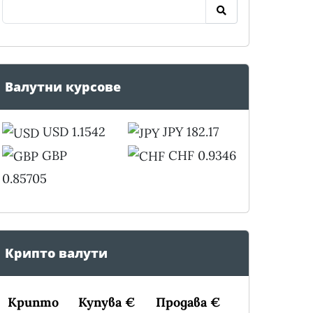
Валутни курсове
USD 1.1542
JPY 182.17
GBP
CHF 0.9346
0.85705
Крипто валути
Крипто
Купува €
Продава €