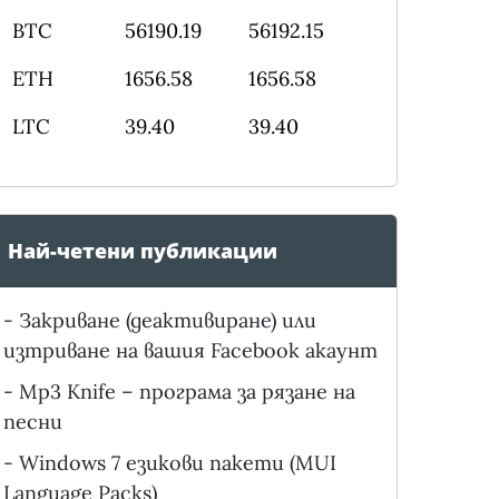
BTC
56190.19
56192.15
ETH
1656.58
1656.58
LTC
39.40
39.40
Най-четени публикации
-
Закриване (деактивиране) или
изтриване на вашия Facebook акаунт
-
Mp3 Knife – програма за рязане на
песни
-
Windows 7 езикови пакети (MUI
Language Packs)