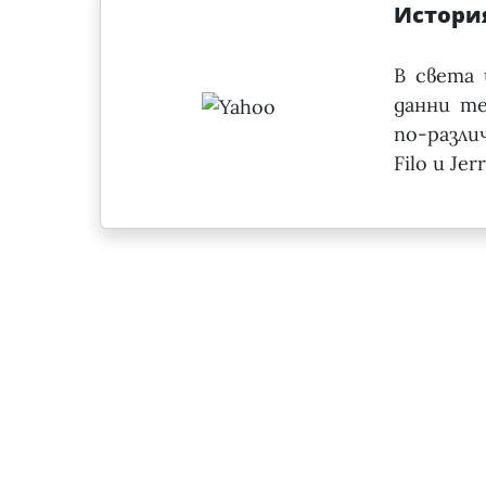
Истори
В света 
данни те
по-разли
Filo и Je