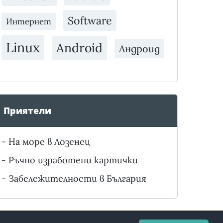
Software
Интернет
Linux
Android
Андроид
Приятели
-
На море в Лозенец
-
Ръчно изработени картички
-
Забележителности в България