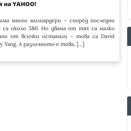
я на YAHOO!
има много милиардери – според последни
 са около 580. Но двама от тях са малко
чни от всички останали – това са David
rry Yang. А различното е това, […]