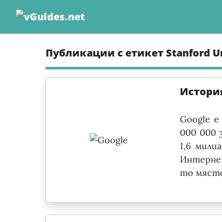
Skip
to
content
Публикации с етикет Stanford Un
История
Google е
000 000 
1,6 мили
Интернет
то място