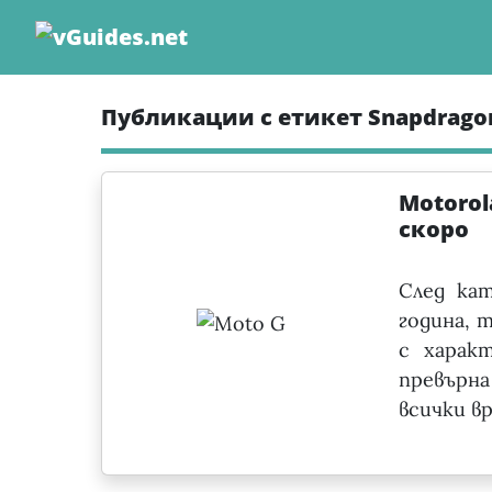
Skip
to
content
Публикации с етикет Snapdrago
Motorol
скоро
След ка
година, 
с харак
превърна
всички вр