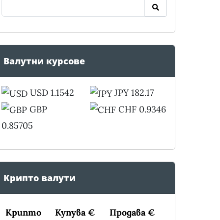
Валутни курсове
USD 1.1542
JPY 182.17
GBP
CHF 0.9346
0.85705
Крипто валути
Крипто
Купува €
Продава €