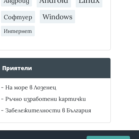
Android
Андроид
Windows
Софтуер
Интернет
Приятели
-
На море в Лозенец
-
Ръчно изработени картички
-
Забележителности в България