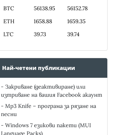
BTC
56138.95
56152.78
ETH
1658.88
1659.35
LTC
39.73
39.74
Най-четени публикации
-
Закриване (деактивиране) или
изтриване на вашия Facebook акаунт
-
Mp3 Knife – програма за рязане на
песни
-
Windows 7 езикови пакети (MUI
Language Packs)