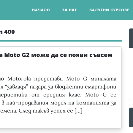
НАЧАЛО
ЗА НАС
ВАЛУТНИ КУРСОВЕ
n 400
a Moto G2 може да се появи съвсем
то Motorola представи Moto G миналата
тя “завладя” пазара за бюджетни смартфони
теристики от средния клас. Moto G се
 в най-продавания модел на компанията за
емена. След такъв успех се […]