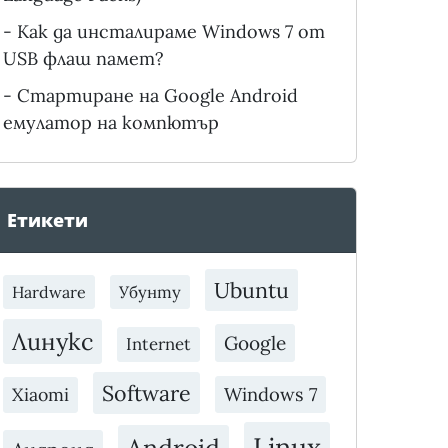
-
Как да инсталираме Windows 7 от
USB флаш памет?
-
Стартиране на Google Android
емулатор на компютър
Етикети
Ubuntu
Убунту
Hardware
Линукс
Google
Internet
Software
Xiaomi
Windows 7
Linux