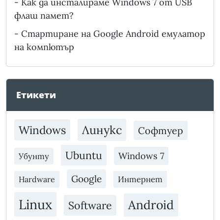
-
Как да инсталираме Windows 7 от USB
флаш памет?
-
Стартиране на Google Android емулатор
на компютър
Етикети
Линукс
Windows
Софтуер
Ubuntu
Windows 7
Убунту
Google
Интернет
Hardware
Linux
Android
Software