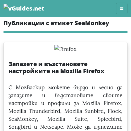
Skip
to
content
Публикации с етикет SeaMonkey
Запазете и възстановете
настройките на Mozilla Firefox
С MozBackup можете бързо и лесно да
запазите и възстановите своите
настройки и профили за Mozilla Firefox,
Mozilla Thunderbird, Mozilla Sunbird, Flock,
SeaMonkey, Mozilla Suite, Spicebird,
Songbird и Netscape. Може да изтеглите