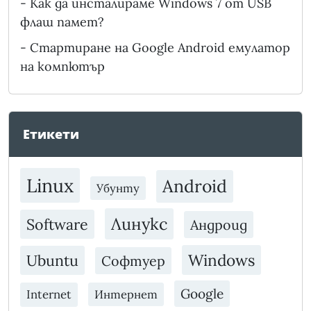
-
Как да инсталираме Windows 7 от USB
флаш памет?
-
Стартиране на Google Android емулатор
на компютър
Етикети
Linux
Android
Убунту
Линукс
Software
Андроид
Windows
Ubuntu
Софтуер
Google
Internet
Интернет