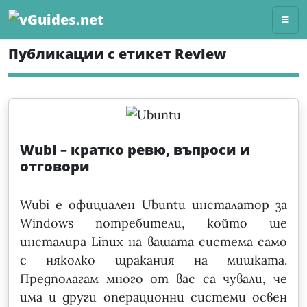
Skip
to
content
Публикации с етикет Review
Wubi – кратко ревю, въпроси и
отговори
Wubi е официален Ubuntu инсталатор за
Windows потребители, който ще
инсталира Linux на вашата система само
с няколко щракания на мишката.
Предполагам много от вас са чували, че
има и други операционни системи освен