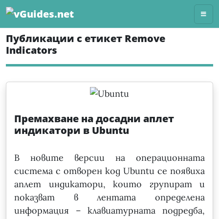
Skip
to
content
Публикации с етикет Remove
Indicators
Премахване на досадни аплет
индикатори в Ubuntu
В новите версии на операционната
система с отворен код Ubuntu се появиха
аплет индикатори, които групират и
показват в лентата определена
информация – клавиатурната подредба,