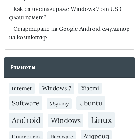
-
Как да инсталираме Windows 7 от USB
флаш памет?
-
Стартиране на Google Android емулатор
на компютър
Етикети
Windows 7
Xiaomi
Internet
Software
Ubuntu
Убунту
Linux
Android
Windows
Андроид
Интернет
Hardware