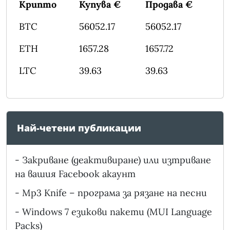
Крипто
Купува €
Продава €
BTC
56052.17
56052.17
ETH
1657.28
1657.72
LTC
39.63
39.63
Най-четени публикации
-
Закриване (деактивиране) или изтриване
на вашия Facebook акаунт
-
Mp3 Knife – програма за рязане на песни
-
Windows 7 езикови пакети (MUI Language
Packs)