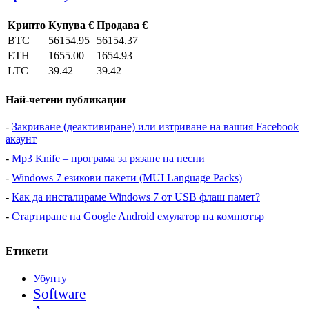
Крипто
Купува €
Продава €
BTC
56154.95
56154.37
ETH
1655.00
1654.93
LTC
39.42
39.42
Най-четени публикации
-
Закриване (деактивиране) или изтриване на вашия Facebook
акаунт
-
Mp3 Knife – програма за рязане на песни
-
Windows 7 езикови пакети (MUI Language Packs)
-
Как да инсталираме Windows 7 от USB флаш памет?
-
Стартиране на Google Android емулатор на компютър
Етикети
Убунту
Software