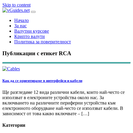
Skip to content
Начало
За нас
Валутни курсове
Крипто валути
Политика за поверителност
Публикации с етикет RCA
Как да се ориентираме в интерфейси и кабели
Ще разгледаме 12 вида различни кабели, които най-често се
използват в електроните устройства около нас. За
включването на различните периферни устройства към
електронното оборудване най-често се използват кабели. В
зависимост от това какво включвате – […]
Категории