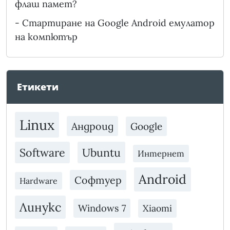
флаш памет?
-
Стартиране на Google Android емулатор
на компютър
Етикети
Linux
Андроид
Google
Software
Ubuntu
Интернет
Android
Софтуер
Hardware
Линукс
Windows 7
Xiaomi