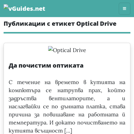
Skip
to
content
Публикации с етикет Optical Drive
Да почистим оптиката
С течение на времето в кутията на
компютъра се натрупва прах, който
задръства вентилаторите, а и
наслагвайки се по дънната платка, става
причина за повишаване на работната й
температура. И докато почистването на
кутията всъщност […]