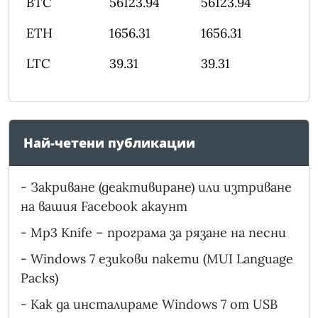
BTC
56123.94
56123.94
ETH
1656.31
1656.31
LTC
39.31
39.31
Най-четени публикации
-
Закриване (деактивиране) или изтриване
на вашия Facebook акаунт
-
Mp3 Knife – програма за рязане на песни
-
Windows 7 езикови пакети (MUI Language
Packs)
-
Как да инсталираме Windows 7 от USB