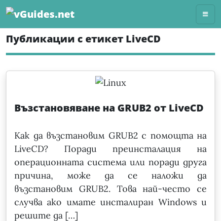
Skip
to
content
Публикации с етикет LiveCD
Възстановяване на GRUB2 от LiveCD
Как да възстановим GRUB2 с помощта на
LiveCD? Поради преинсталация на
операционната система или поради друга
причина, може да се наложи да
възстановим GRUB2. Това най-често се
случва ако имате инсталиран Windows и
решите да […]