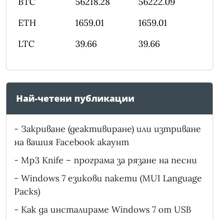
BTC
56218.28
56222.09
ETH
1659.01
1659.01
LTC
39.66
39.66
Най-четени публикации
-
Закриване (деактивиране) или изтриване
на вашия Facebook акаунт
-
Mp3 Knife – програма за рязане на песни
-
Windows 7 езикови пакети (MUI Language
Packs)
-
Как да инсталираме Windows 7 от USB