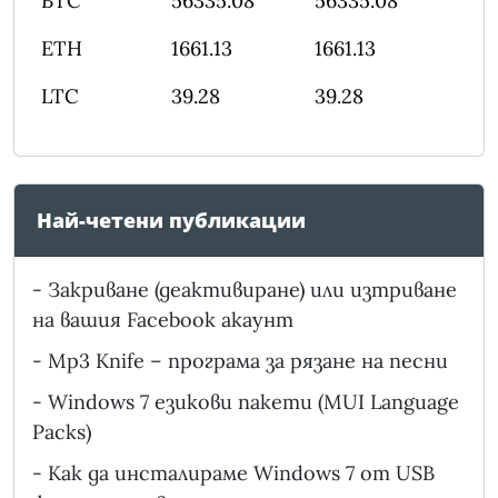
BTC
56335.08
56335.08
ETH
1661.13
1661.13
LTC
39.28
39.28
Най-четени публикации
-
Закриване (деактивиране) или изтриване
на вашия Facebook акаунт
-
Mp3 Knife – програма за рязане на песни
-
Windows 7 езикови пакети (MUI Language
Packs)
-
Как да инсталираме Windows 7 от USB