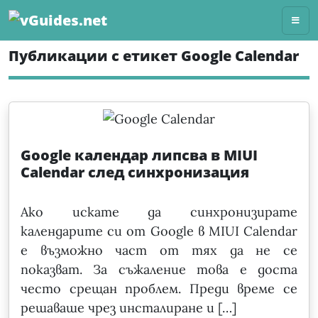
Skip
to
content
Публикации с етикет Google Calendar
Google календар липсва в MIUI
Calendar след синхронизация
Ако искате да синхронизирате
календарите си от Google в MIUI Calendar
е възможно част от тях да не се
показват. За съжаление това е доста
често срещан проблем. Преди време се
решаваше чрез инсталиране и […]