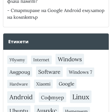
флаш памет?
-
Стартиране на Google Android емулатор
на компютър
Етикети
Windows
Убунту
Internet
Software
Андроид
Windows 7
Google
Xiaomi
Hardware
Linux
Android
Софтуер
Линукс
Ubuntu
Интернет