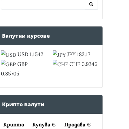
Валутни курсове
USD 1.1542
JPY 182.17
GBP
CHF 0.9346
0.85705
Крипто валути
Крипто
Купува €
Продава €