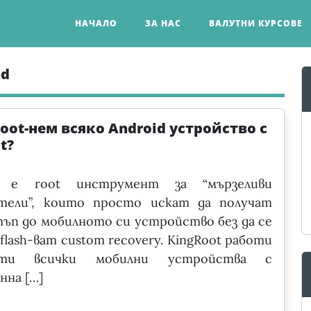
НАЧАЛО
ЗА НАС
ВАЛУТНИ КУРСОВЕ
ad
root-нем всяко Android устройство с
t?
t е root инструмент за “мързеливи
тели”, които просто искат да получат
тъп до мобилното си устройство без да се
 flash-ват custom recovery. KingRoot работи
ти всички мобилни устройства с
нна […]