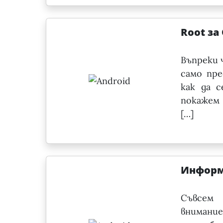
Root за
Въпреки 
само пре
как да 
покажем 
[…]
Информа
Съвсем 
внимание