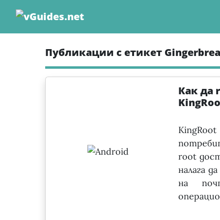
Skip
to
content
Публикации с етикет Gingerbre
Как да 
KingRoo
KingRoo
потреби
root дос
налага да
на поч
операцио