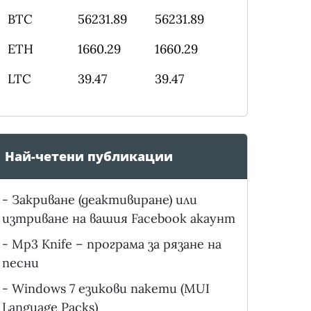
BTC
56231.89
56231.89
ETH
1660.29
1660.29
LTC
39.47
39.47
Най-четени публикации
-
Закриване (деактивиране) или
изтриване на вашия Facebook акаунт
-
Mp3 Knife – програма за рязане на
песни
-
Windows 7 езикови пакети (MUI
Language Packs)