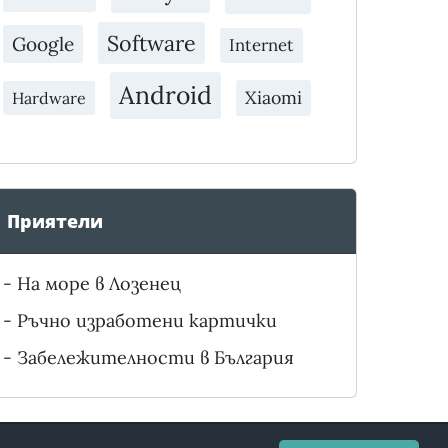
Software
Google
Internet
Android
Xiaomi
Hardware
Приятели
-
На море в Лозенец
-
Ръчно изработени картички
-
Забележителности в България