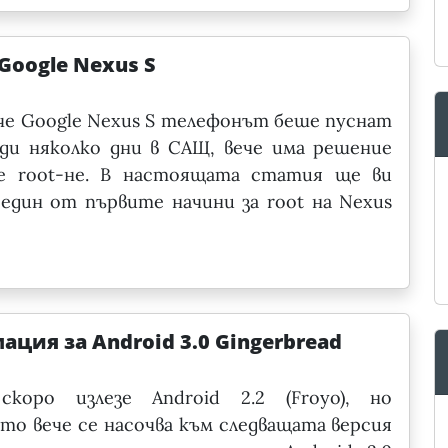
 Google Nexus S
че Google Nexus S телефонът беше пуснат
ди няколко дни в САЩ, вече има решение
се root-не. В настоящата статия ще ви
един от първите начини за root на Nexus
ция за Android 3.0 Gingerbread
скоро излезе Android 2.2 (Froyo), но
то вече се насочва към следващата версия