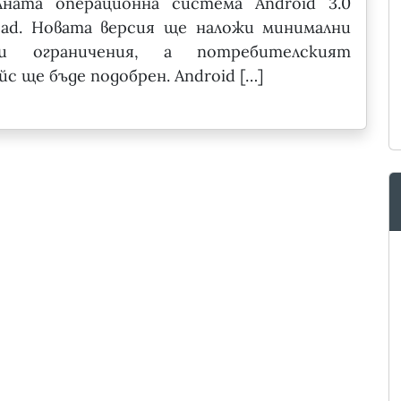
лната операционна система Android 3.0
ead. Новата версия ще наложи минимални
ни ограничения, а потребителският
с ще бъде подобрен. Android […]