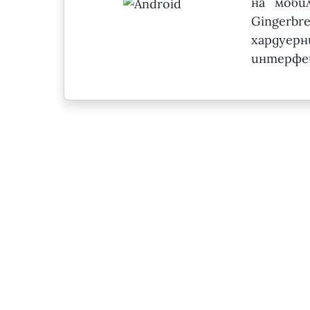
на моби
Gingerbr
хардуер
интерфей