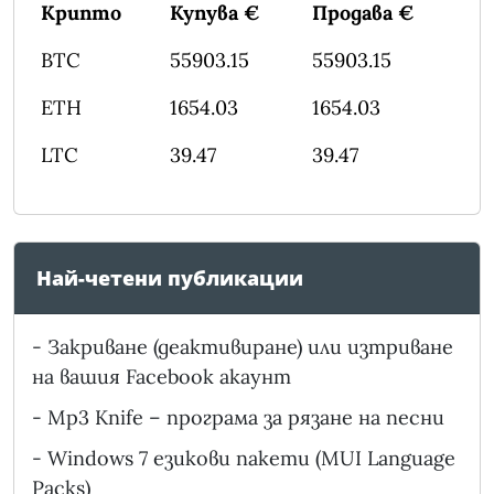
Крипто
Купува €
Продава €
BTC
55903.15
55903.15
ETH
1654.03
1654.03
LTC
39.47
39.47
Най-четени публикации
-
Закриване (деактивиране) или изтриване
на вашия Facebook акаунт
-
Mp3 Knife – програма за рязане на песни
-
Windows 7 езикови пакети (MUI Language
Packs)