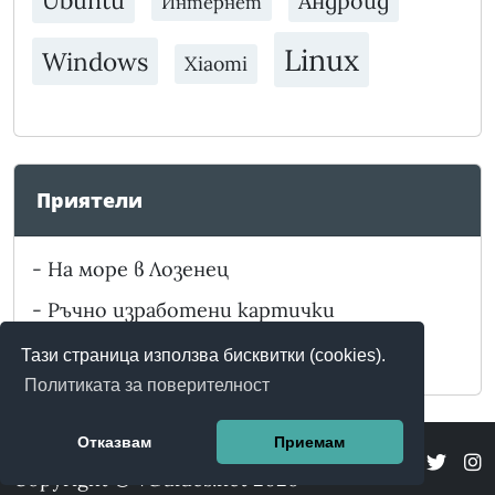
Ubuntu
Андроид
Интернет
Linux
Windows
Xiaomi
Приятели
-
На море в Лозенец
-
Ръчно изработени картички
-
Забележителности в България
Тази страница използва бисквитки (cookies).
Политиката за поверителност
Отказвам
Приемам
Copyright © vGuides.net 2026