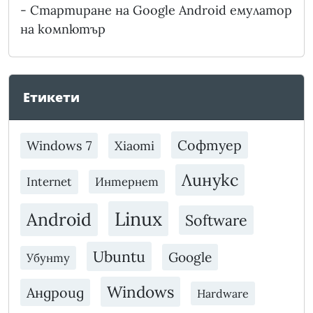
-
Стартиране на Google Android емулатор
на компютър
Етикети
Софтуер
Windows 7
Xiaomi
Линукс
Internet
Интернет
Linux
Android
Software
Ubuntu
Google
Убунту
Windows
Андроид
Hardware