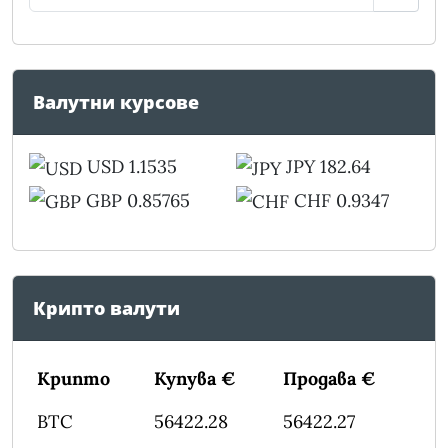
Валутни курсове
USD 1.1535
JPY 182.64
GBP 0.85765
CHF 0.9347
Крипто валути
Крипто
Купува €
Продава €
BTC
56422.28
56422.27