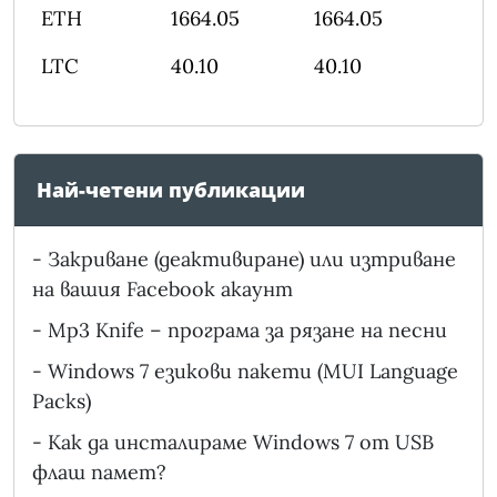
ETH
1664.05
1664.05
LTC
40.10
40.10
Най-четени публикации
-
Закриване (деактивиране) или изтриване
на вашия Facebook акаунт
-
Mp3 Knife – програма за рязане на песни
-
Windows 7 езикови пакети (MUI Language
Packs)
-
Как да инсталираме Windows 7 от USB
флаш памет?