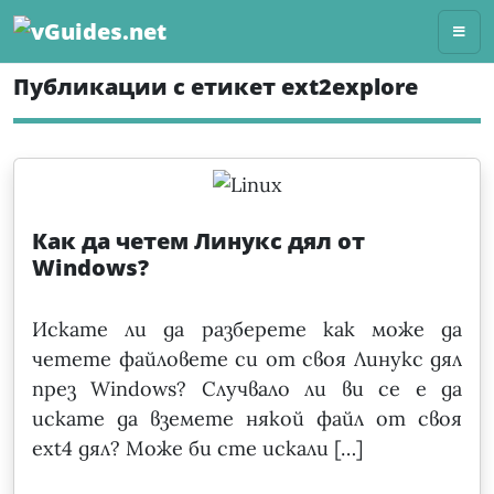
Skip
to
content
Публикации с етикет ext2explore
Как да четем Линукс дял от
Windows?
Искате ли да разберете как може да
четете файловете си от своя Линукс дял
през Windows? Случвало ли ви се е да
искате да вземете някой файл от своя
ext4 дял? Може би сте искали […]