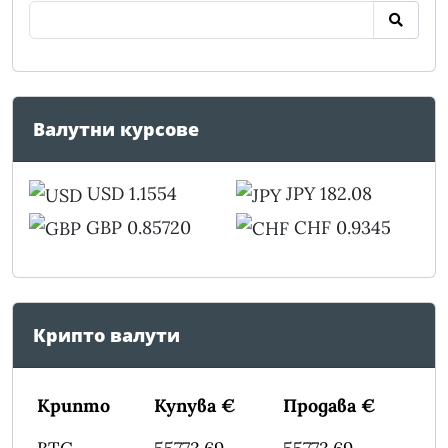
Валутни курсове
USD 1.1554
JPY 182.08
GBP 0.85720
CHF 0.9345
Крипто валути
Крипто
Купува €
Продава €