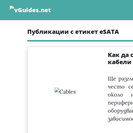
Skip
to
content
Публикации с етикет eSATA
Как да 
кабели
Ще разгл
често с
около 
перифе
оборудв
зависимо