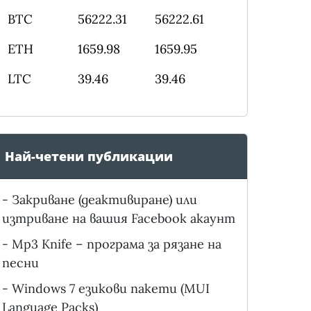
BTC
56222.31
56222.61
ETH
1659.98
1659.95
LTC
39.46
39.46
Най-четени публикации
-
Закриване (деактивиране) или
изтриване на вашия Facebook акаунт
-
Mp3 Knife – програма за рязане на
песни
-
Windows 7 езикови пакети (MUI
Language Packs)