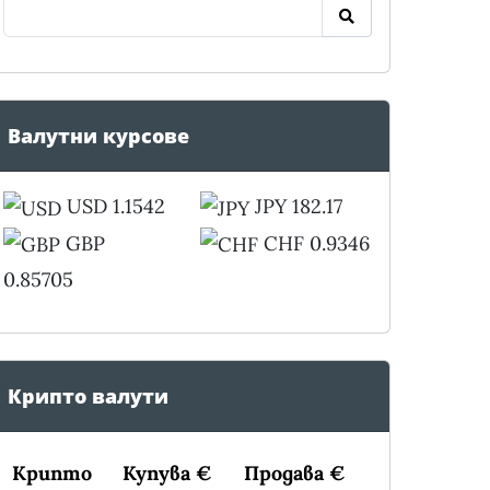
Валутни курсове
USD 1.1542
JPY 182.17
GBP
CHF 0.9346
0.85705
Крипто валути
Крипто
Купува €
Продава €