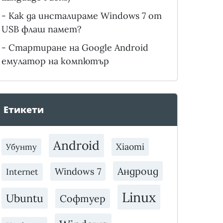
-
Как да инсталираме Windows 7 от
USB флаш памет?
-
Стартиране на Google Android
емулатор на компютър
Етикети
Android
Xiaomi
Убунту
Андроид
Windows 7
Internet
Linux
Ubuntu
Софтуер