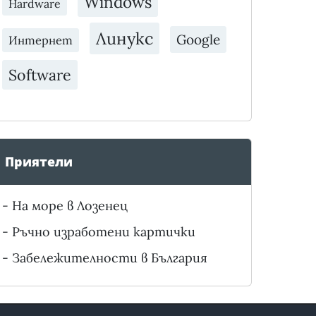
Windows
Hardware
Линукс
Google
Интернет
Software
Приятели
-
На море в Лозенец
-
Ръчно изработени картички
-
Забележителности в България