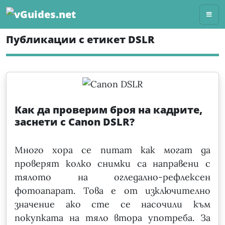
Skip
to
content
Публикации с етикет DSLR
Как да проверим броя на кадрите,
заснети с Canon DSLR?
Много хора се питат как могат да
проверят колко снимки са направени с
тялото на огледално-рефлексен
фотоапарат. Това е от изключително
значение ако сте се насочили към
покупката на тяло втора употреба. За