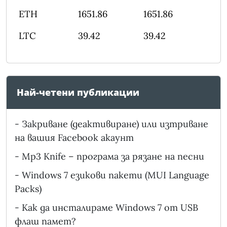
ETH
1651.86
1651.86
LTC
39.42
39.42
Най-четени публикации
-
Закриване (деактивиране) или изтриване
на вашия Facebook акаунт
-
Mp3 Knife – програма за рязане на песни
-
Windows 7 езикови пакети (MUI Language
Packs)
-
Как да инсталираме Windows 7 от USB
флаш памет?