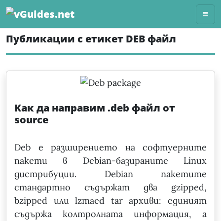
Skip
to
content
Публикации с етикет DEB файл
Как да направим .deb файл от
source
Deb е разширението на софтуерните
пакети в Debian-базираните Linux
дистрибуции. Debian пакетите
стандартно съдържат два gzipped,
bzipped или lzmaed tar архиви: единият
съдържа колтролната информация, а