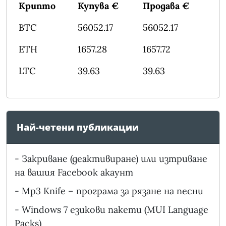
Крипто
Купува €
Продава €
BTC
56052.17
56052.17
ETH
1657.28
1657.72
LTC
39.63
39.63
Най-четени публикации
-
Закриване (деактивиране) или изтриване
на вашия Facebook акаунт
-
Mp3 Knife – програма за рязане на песни
-
Windows 7 езикови пакети (MUI Language
Packs)