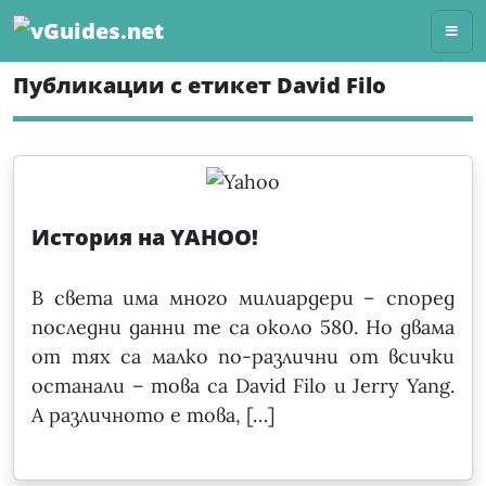
Skip
to
content
Публикации с етикет David Filo
История на YAHOO!
В света има много милиардери – според
последни данни те са около 580. Но двама
от тях са малко по-различни от всички
останали – това са David Filo и Jerry Yang.
А различното е това, […]