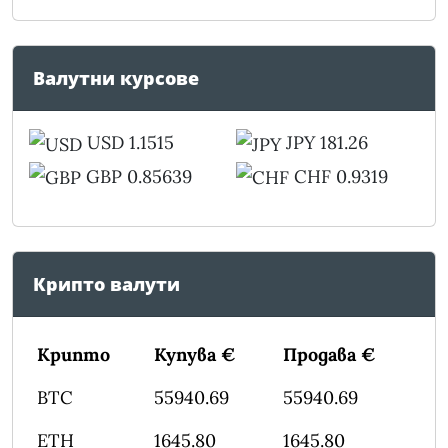
Валутни курсове
USD 1.1515
JPY 181.26
GBP 0.85639
CHF 0.9319
Крипто валути
Крипто
Купува €
Продава €
BTC
55940.69
55940.69
ETH
1645.80
1645.80