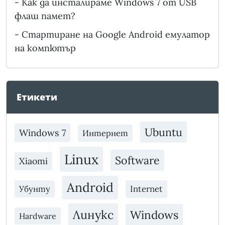
-
Как да инсталираме Windows 7 от USB
флаш памет?
-
Стартиране на Google Android емулатор
на компютър
Етикети
Ubuntu
Windows 7
Интернет
Linux
Software
Xiaomi
Android
Убунту
Internet
Линукс
Windows
Hardware