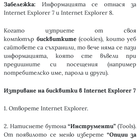
Забележка:
Информацията се отнася за
Internet Explorer 7 и Internet Explorer 8.
Когато изтриете от своя
компютър
бисквитките
(cookies), които уеб
сайтовете са съхранили, то вече няма се пази
информацията, която сте въвели при
предишните си посещения (например
потребителско име, парола и други).
Изтриване на бисквитки в Internet Explorer 7
1. Отворете Internet Explorer.
2. Натиснете бутона
“Инструменти”
(Tools).
От появилото се меню изберете
“Опции за