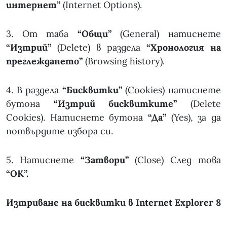
интернет”
(Internet Options).
3. От таба
“Общи”
(General) натиснете
“Изтрий”
(Delete) в раздела
“Хронология на
преглеждането”
(Browsing history).
4. В раздела
“Бисквитки”
(Cookies) натиснете
бутона
“Изтрий бисквитките”
(Delete
Cookies). Натиснете бутона
“Да”
(Yes), за да
потвърдите избора си.
5. Натиснете
“Затвори”
(Close) След това
“OK”.
Изтриване на бисквитки в Internet Explorer 8