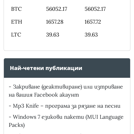
BTC
56052.17
56052.17
ETH
1657.28
1657.72
LTC
39.63
39.63
Най-четени публикации
-
Закриване (деактивиране) или изтриване
на вашия Facebook акаунт
-
Mp3 Knife – програма за рязане на песни
-
Windows 7 езикови пакети (MUI Language
Packs)