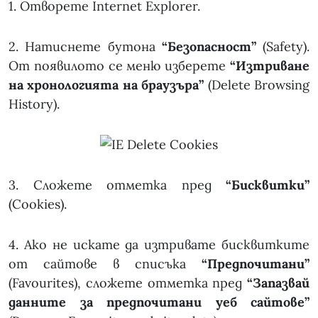
1. Отворете Internet Explorer.
2. Натиснете бутона
“Безопасност”
(Safety).
От появилото се меню изберете
“Изтриване
на хронологията на браузъра”
(Delete Browsing
History).
3. Сложете отметка пред
“Бисквитки”
(Cookies).
4. Ако не искате да изтривате бисквитките
от сайтове в списъка
“Предпочитани”
(Favourites), сложете отметка пред
“Запазвай
данните за предпочитани уеб сайтове”