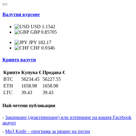
Валутни курсове
USD 1.1542
GBP 0.85705
JPY 182.17
CHF 0.9346
Крипто валути
Крипто
Купува €
Продава €
BTC
56234.45
56227.55
ETH
1658.98
1658.98
LTC
39.43
39.43
Най-четени публикации
-
Закриване (деактивиране) или изтриване на вашия Facebook
акаунт
-
Mp3 Knife – програма за рязане на песни