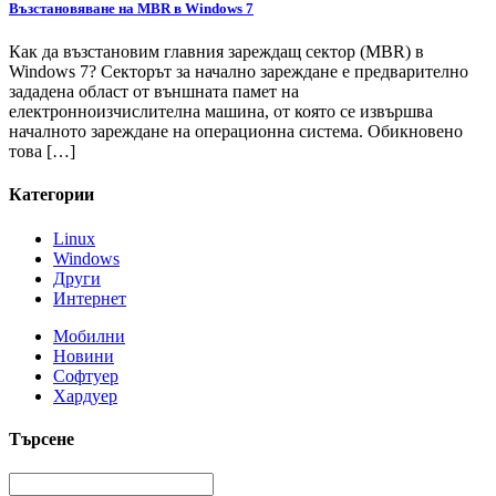
Възстановяване на MBR в Windows 7
Как да възстановим главния зареждащ сектор (MBR) в
Windows 7? Секторът за начално зареждане е предварително
зададена област от външната памет на
електронноизчислителна машина, от която се извършва
началното зареждане на операционна система. Обикновено
това […]
Категории
Linux
Windows
Други
Интернет
Мобилни
Новини
Софтуер
Хардуер
Търсене