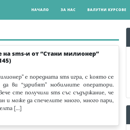
НАЧАЛО
ЗА НАС
ВАЛУТНИ КУРСОВЕ
 на sms-и от “Стани милионер”
145)
илионер” е поредната sms игра, с която се
 да ви “зарибят” мобилните оператори.
вече сте получили sms със съдържание, че
ан и може да спечелите много, много пари,
елта […]