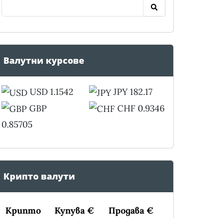
Валутни курсове
USD 1.1542
JPY 182.17
GBP
CHF 0.9346
0.85705
Крипто валути
Крипто
Купува €
Продава €