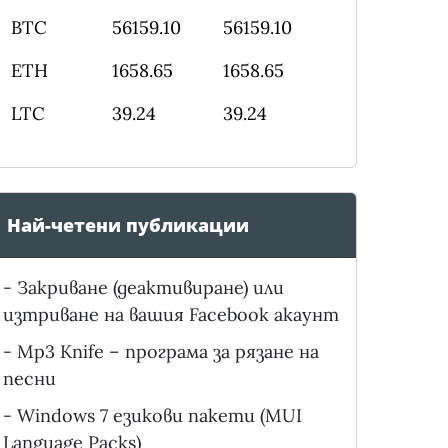
BTC
56159.10
56159.10
ETH
1658.65
1658.65
LTC
39.24
39.24
Най-четени публикации
-
Закриване (деактивиране) или
изтриване на вашия Facebook акаунт
-
Mp3 Knife – програма за рязане на
песни
-
Windows 7 езикови пакети (MUI
Language Packs)