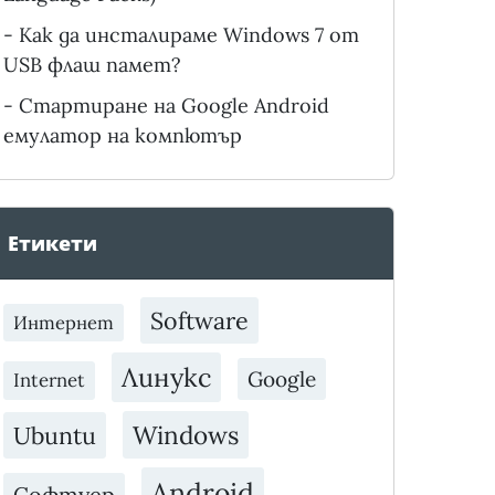
-
Как да инсталираме Windows 7 от
USB флаш памет?
-
Стартиране на Google Android
емулатор на компютър
Етикети
Software
Интернет
Линукс
Google
Internet
Windows
Ubuntu
Android
Софтуер