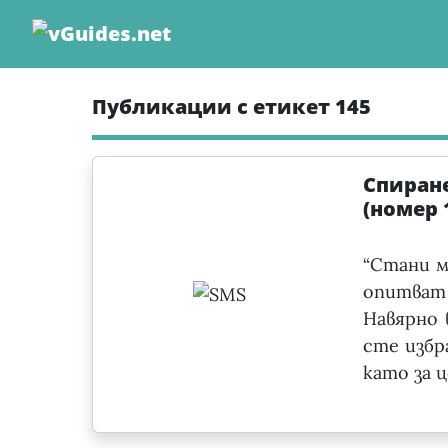
Skip
to
content
Публикации с етикет 145
Спиране
(номер 
“Стани м
опитват
Навярно 
сте избр
като за ц