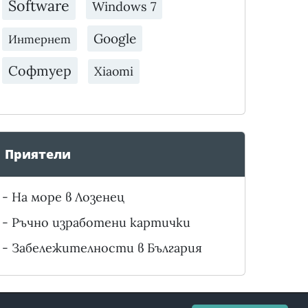
Software
Windows 7
Google
Интернет
Софтуер
Xiaomi
Приятели
-
На море в Лозенец
-
Ръчно изработени картички
-
Забележителности в България