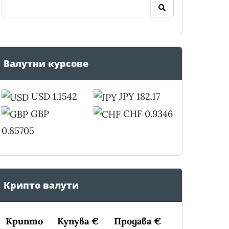
Валутни курсове
USD 1.1542
JPY 182.17
GBP
CHF 0.9346
0.85705
Крипто валути
Крипто
Купува €
Продава €