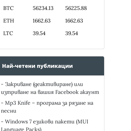
BTC
56234.13
56225.88
ETH
1662.63
1662.63
LTC
39.54
39.54
Най-четени публикации
-
Закриване (деактивиране) или
изтриване на вашия Facebook акаунт
-
Mp3 Knife – програма за рязане на
песни
-
Windows 7 езикови пакети (MUI
Language Packs)