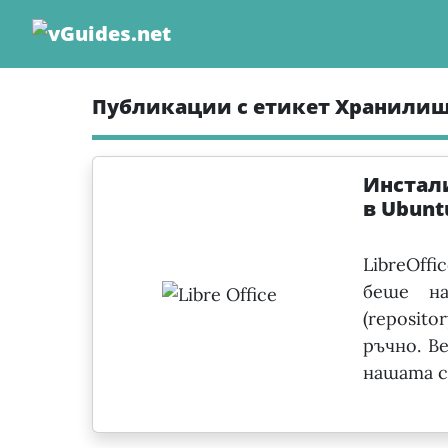
Skip
to
content
Публикации с етикет Хранили
Инстали
в Ubunt
LibreOffi
беше на
(reposit
ръчно. В
нашата с