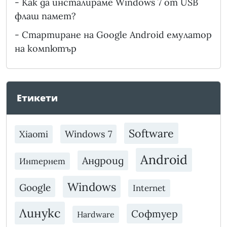
-
Как да инсталираме Windows 7 от USB
флаш памет?
-
Стартиране на Google Android емулатор
на компютър
Етикети
Software
Xiaomi
Windows 7
Android
Андроид
Интернет
Windows
Google
Internet
Линукс
Софтуер
Hardware