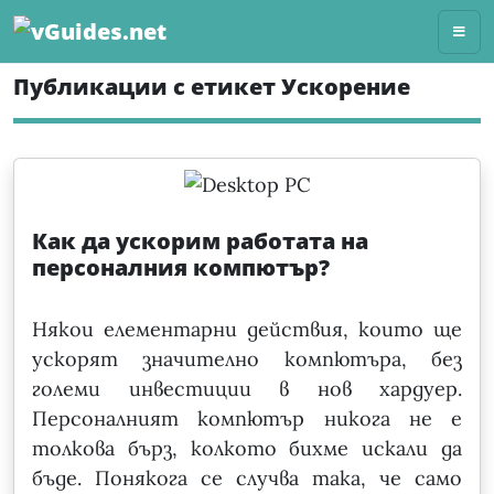
Skip
to
content
Публикации с етикет Ускорение
Как да ускорим работата на
персоналния компютър?
Някои елементарни действия, които ще
ускорят значително компютъра, без
големи инвестиции в нов хардуер.
Персоналният компютър никога не е
толкова бърз, колкото бихме искали да
бъде. Понякога се случва така, че само